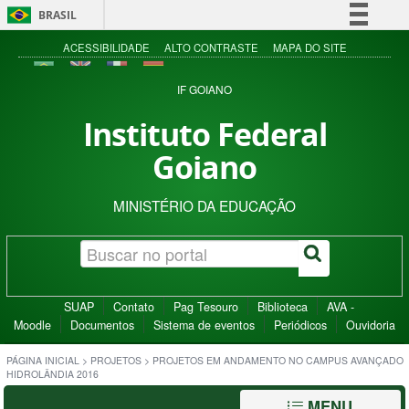
BRASIL
Simplifique!
ACESSIBILIDADE
ALTO CONTRASTE
MAPA DO SITE
Comunica BR
IF GOIANO
Participe
Instituto Federal
Acesso à informação
Goiano
Legislação
Canais
MINISTÉRIO DA EDUCAÇÃO
SUAP
Contato
Pag Tesouro
Biblioteca
AVA -
Moodle
Documentos
Sistema de eventos
Periódicos
Ouvidoria
PÁGINA INICIAL
>
PROJETOS
>
PROJETOS EM ANDAMENTO NO CAMPUS AVANÇADO
HIDROLÂNDIA 2016
MENU