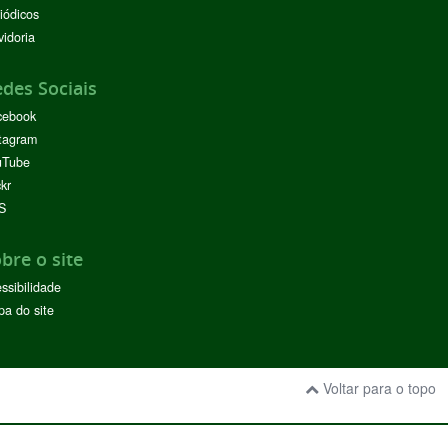
iódicos
idoria
des Sociais
cebook
tagram
uTube
ckr
S
bre o site
ssibilidade
a do site
Voltar para o topo