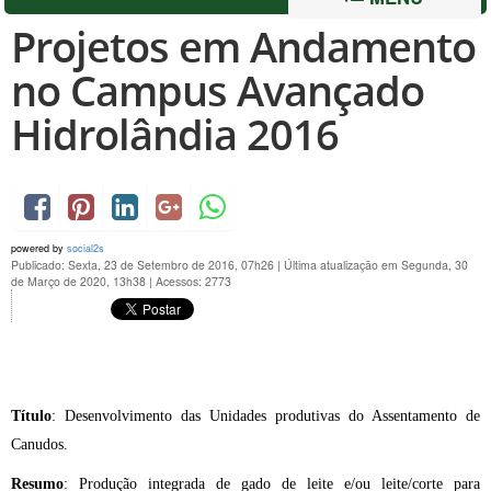
Projetos em Andamento
no Campus Avançado
Hidrolândia 2016
powered by
social2s
Publicado: Sexta, 23 de Setembro de 2016, 07h26
|
Última atualização em Segunda, 30
de Março de 2020, 13h38
|
Acessos: 2773
Título
: Desenvolvimento das Unidades produtivas do Assentamento de
Canudos.
Resumo
: Produção integrada de gado de leite e/ou leite/corte para