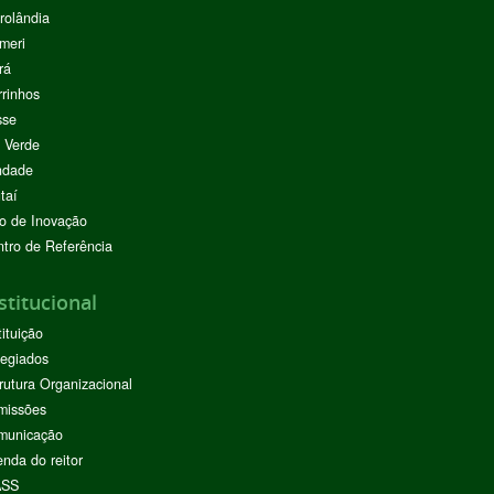
rolândia
meri
rá
rinhos
sse
 Verde
ndade
taí
o de Inovação
tro de Referência
stitucional
tituição
egiados
rutura Organizacional
missões
municação
nda do reitor
ASS