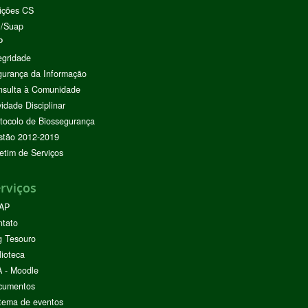
ições CS
I/Suap
P
egridade
urança da Informação
nsulta à Comunidade
vidade Disciplinar
tocolo de Biossegurança
stão 2012-2019
etim de Serviços
rviços
AP
ntato
g Tesouro
lioteca
 - Moodle
cumentos
tema de eventos