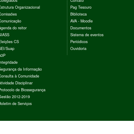
Colegiados
Contato
Estrutura Organizacional
Pag Tesouro
Comissões
Biblioteca
Comunicação
AVA - Moodle
Agenda do reitor
Documentos
SIASS
Sistema de eventos
Eleições CS
Periódicos
SEI/Suap
Ouvidoria
A3P
Integridade
Segurança da Informação
Consulta à Comunidade
Atividade Disciplinar
Protocolo de Biossegurança
Gestão 2012-2019
Boletim de Serviços