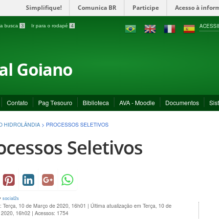
Simplifique!
Comunica BR
Participe
Acesso à infor
ACESSI
a a busca
3
Ir para o rodapé
4
ral Goiano
Contato
Pag Tesouro
Biblioteca
AVA - Moodle
Documentos
Sis
O HIDROLÂNDIA
>
PROCESSOS SELETIVOS
ocessos Seletivos
y
social2s
o: Terça, 10 de Março de 2020, 16h01
|
Última atualização em Terça, 10 de
 2020, 16h02
|
Acessos: 1754