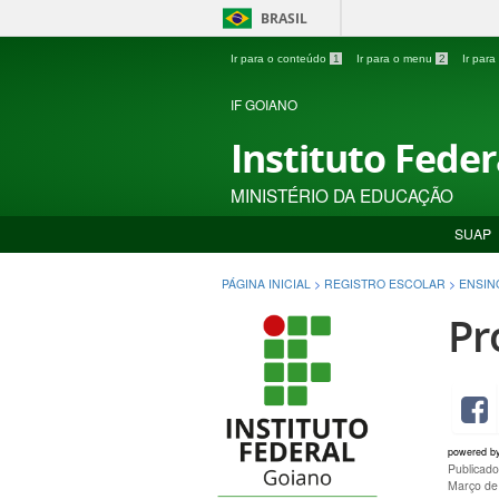
BRASIL
Ir para o conteúdo
1
Ir para o menu
2
Ir par
IF GOIANO
Instituto Fede
MINISTÉRIO DA EDUCAÇÃO
SUAP
PÁGINA INICIAL
>
REGISTRO ESCOLAR
>
ENSIN
Pr
powered b
Publicad
Março de