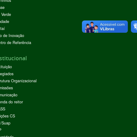
rinhos
sse
 Verde
ndade
taí
o de Inovação
tro de Referência
stitucional
tituição
egiados
rutura Organizacional
missões
municação
nda do reitor
ASS
ições CS
I/Suap
P