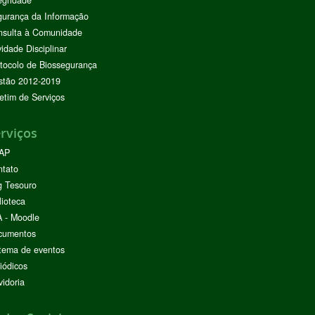
egridade
urança da Informação
nsulta à Comunidade
vidade Disciplinar
tocolo de Biossegurança
stão 2012-2019
etim de Serviços
rviços
AP
ntato
g Tesouro
lioteca
 - Moodle
cumentos
tema de eventos
iódicos
idoria