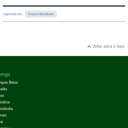
registrado em:
Ensino Hidrolândia
Voltar para o topo
ampi
mpos Belos
alão
res
stalina
rolândia
meri
rá