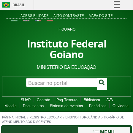
BRASIL
Simplifique!
ACESSIBILIDADE
ALTO CONTRASTE
MAPA DO SITE
Comunica BR
IF GOIANO
Participe
Instituto Federal
Acesso à informação
Goiano
Legislação
Canais
MINISTÉRIO DA EDUCAÇÃO
SUAP
Contato
Pag Tesouro
Biblioteca
AVA -
Moodle
Documentos
Sistema de eventos
Periódicos
Ouvidoria
PÁGINA INICIAL
>
REGISTRO ESCOLAR
>
ENSINO HIDROLÂNDIA
>
HORÁRIO DE
ATENDIMENTO AOS DISCENTES
MENU