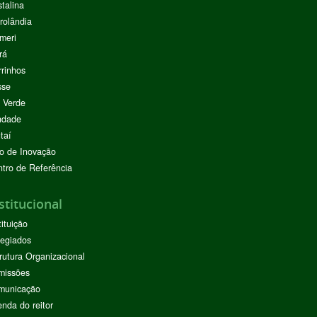
stalina
rolândia
meri
rá
rinhos
sse
 Verde
ndade
taí
o de Inovação
tro de Referência
stitucional
tituição
egiados
rutura Organizacional
missões
municação
nda do reitor