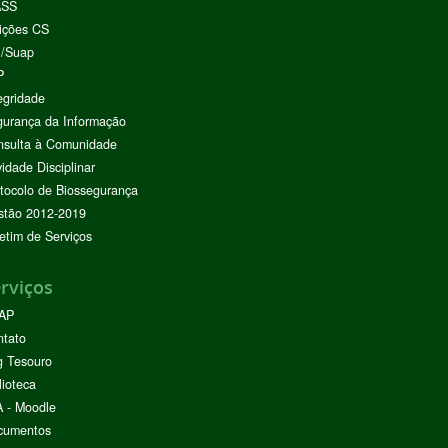
ASS
ições CS
I/Suap
P
egridade
urança da Informação
nsulta à Comunidade
vidade Disciplinar
tocolo de Biossegurança
stão 2012-2019
etim de Serviços
rviços
AP
ntato
g Tesouro
lioteca
 - Moodle
cumentos