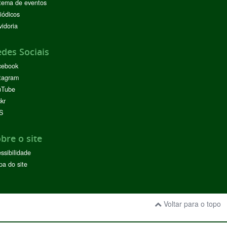
tema de eventos
iódicos
idoria
des Sociais
cebook
tagram
uTube
ckr
S
bre o site
ssibilidade
a do site
Voltar para o topo