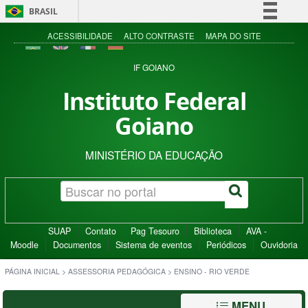
BRASIL
Simplifique!
ACESSIBILIDADE
ALTO CONTRASTE
MAPA DO SITE
Comunica BR
IF GOIANO
Participe
Instituto Federal
Acesso à informação
Goiano
Legislação
Canais
MINISTÉRIO DA EDUCAÇÃO
SUAP
Contato
Pag Tesouro
Biblioteca
AVA -
Moodle
Documentos
Sistema de eventos
Periódicos
Ouvidoria
PÁGINA INICIAL
>
ASSESSORIA PEDAGÓGICA
>
ENSINO - RIO VERDE
MENU