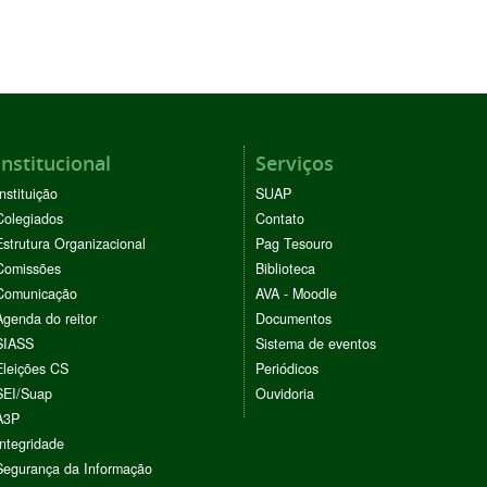
Institucional
Serviços
Instituição
SUAP
Colegiados
Contato
Estrutura Organizacional
Pag Tesouro
Comissões
Biblioteca
Comunicação
AVA - Moodle
Agenda do reitor
Documentos
SIASS
Sistema de eventos
Eleições CS
Periódicos
SEI/Suap
Ouvidoria
A3P
Integridade
Segurança da Informação