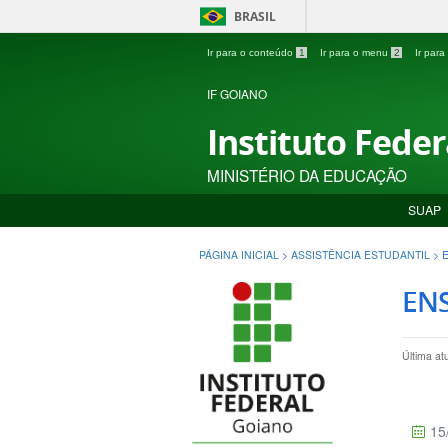
BRASIL
Ir para o conteúdo
1
Ir para o menu
2
Ir par
IF GOIANO
Instituto Fede
MINISTÉRIO DA EDUCAÇÃO
SUAP
PÁGINA INICIAL
>
ASSISTÊNCIA ESTUDANTIL
>
ENS
Última at
15