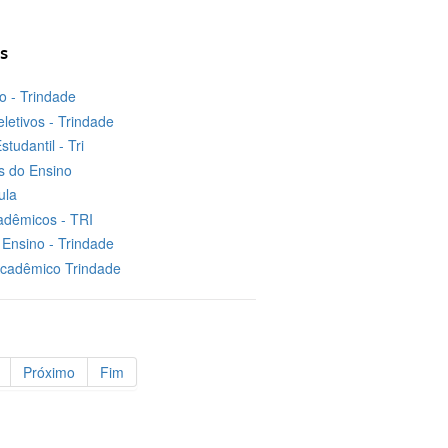
s
no - Trindade
letivos - Trindade
studantil - Tri
 do Ensino
ula
adêmicos - TRI
Ensino - Trindade
Acadêmico Trindade
Próximo
Fim