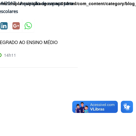
ome/templates/padraogoverno01/html/com_content/category/blog
4/2017 - Aquisição de espaço para
escolares
TEGRADO AO ENSINO MÉDIO
14h11