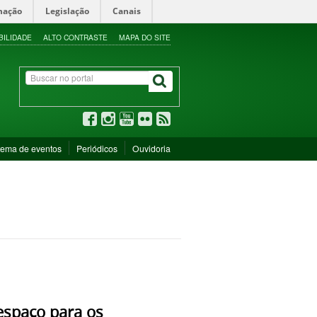
mação
Legislação
Canais
BILIDADE
ALTO CONTRASTE
MAPA DO SITE
tema de eventos
Periódicos
Ouvidoria
espaço para os