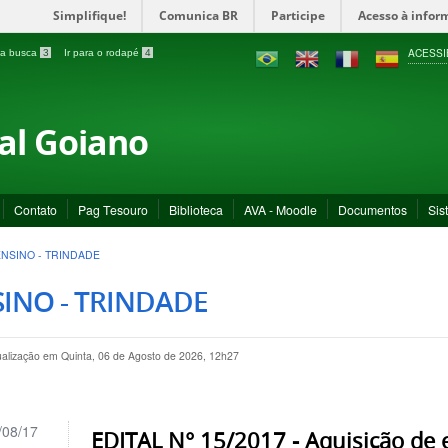
Simplifique!
Comunica BR
Participe
Acesso à infor
ACESSI
a a busca
3
Ir para o rodapé
4
ral Goiano
Contato
Pag Tesouro
Biblioteca
AVA - Moodle
Documentos
Sis
ENSINO - TRINDADE
INO - TRINDADE
ualização em Quinta, 06 de Agosto de 2026, 12h27
/08/17
EDITAL N° 15/2017 - Aquisição de 