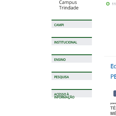
11
CAMPI
INSTITUCIONAL
ENSINO
Ed
P
PESQUISA
ACESSO À
INFORMAÇÃO
powe
TÉ
M