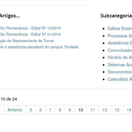
rtigos...
Subcategoria
ílio Permanência - Edital Nº 10/2016
Editais Ensi
ílio Permanência - Edital Nº 01/2016
Processos Se
ição de Representante de Turma
Assistência E
re a assistência estudantil do campus Trindade
Comunicados
Horário de A
Sistemas Ac
Documentos 
Calendário 
 10 de 24
o
Anterior
5
6
7
8
9
10
11
12
13
14