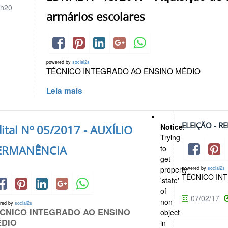
h20
armários escolares
powered by
social2s
TÉCNICO INTEGRADO AO ENSINO MÉDIO
Leia mais
ELEIÇÃO - 
Notice
:
ital Nº 05/2017 - AUXÍLIO
Trying
ERMANÊNCIA
to
get
property
powered by
social2s
TÉCNICO IN
'state'
of
07/02/17
non-
red by
social2s
CNICO INTEGRADO AO ENSINO
object
ÉDIO
in