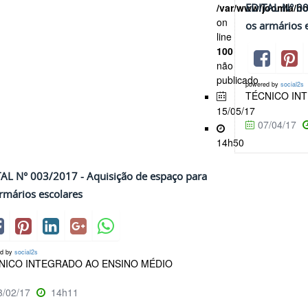
/var/www/joomla/h
EDITAL N° 00
on
os armários 
line
100
não
publicado
powered by
social2s
TÉCNICO IN
15/05/17
07/04/17
14h50
AL N° 003/2017 - Aquisição de espaço para
rmários escolares
ed by
social2s
NICO INTEGRADO AO ENSINO MÉDIO
/02/17
14h11