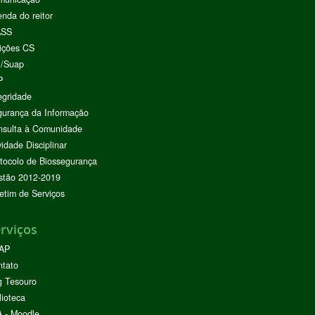
nda do reitor
ASS
ições CS
I/Suap
P
egridade
urança da Informação
nsulta à Comunidade
vidade Disciplinar
tocolo de Biossegurança
stão 2012-2019
etim de Serviços
rviços
AP
ntato
g Tesouro
lioteca
 - Moodle