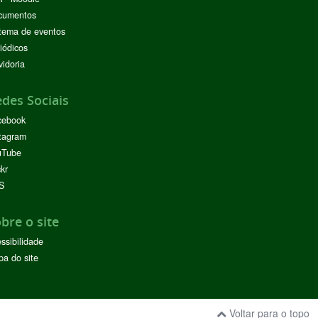
cumentos
tema de eventos
iódicos
idoria
des Sociais
cebook
tagram
uTube
ckr
S
bre o site
ssibilidade
a do site
Voltar para o topo