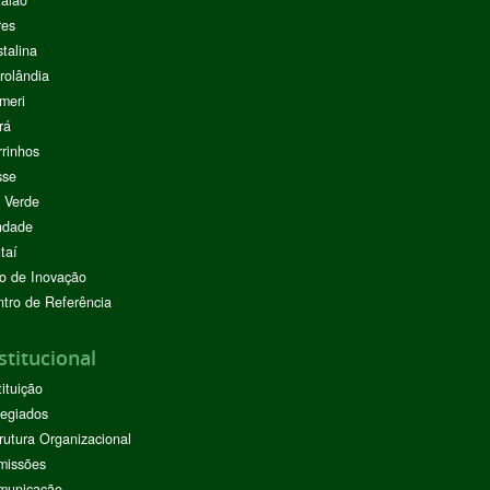
alão
res
stalina
rolândia
meri
rá
rinhos
sse
 Verde
ndade
taí
o de Inovação
tro de Referência
stitucional
tituição
egiados
rutura Organizacional
missões
municação