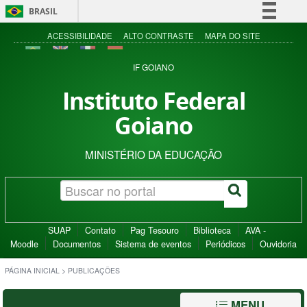
BRASIL
Simplifique!
ACESSIBILIDADE
ALTO CONTRASTE
MAPA DO SITE
Comunica BR
IF GOIANO
Participe
Instituto Federal
Acesso à informação
Goiano
Legislação
Canais
MINISTÉRIO DA EDUCAÇÃO
SUAP
Contato
Pag Tesouro
Biblioteca
AVA -
Moodle
Documentos
Sistema de eventos
Periódicos
Ouvidoria
PÁGINA INICIAL
>
PUBLICAÇÕES
MENU