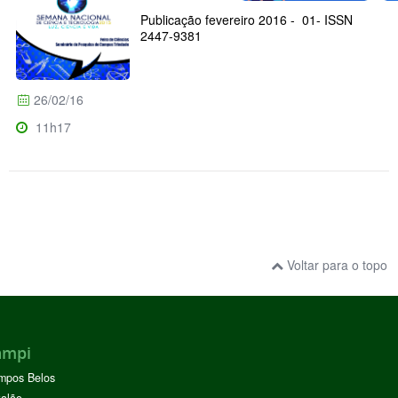
Publicação fevereiro 2016 - 01- ISSN
2447-9381
26/02/16
11h17
Voltar para o topo
ampi
mpos Belos