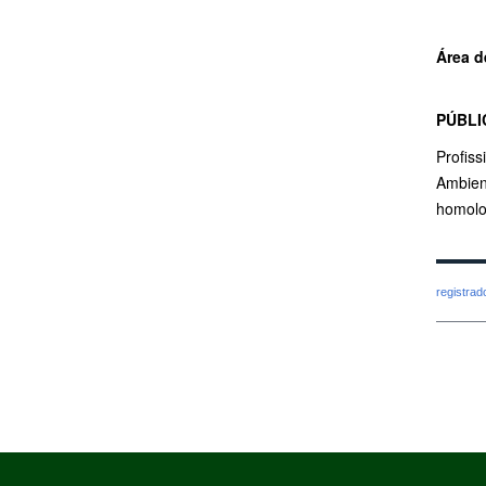
Área d
PÚBLI
Profis
Ambient
homolo
registra