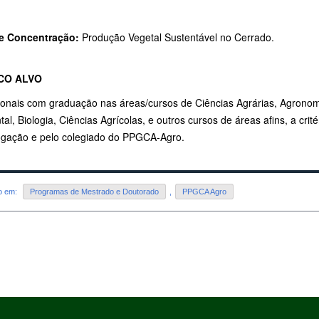
e Concentração:
Produção Vegetal Sustentável no Cerrado.
CO ALVO
sionais com graduação nas áreas/cursos de Ciências Agrárias, Agronom
al, Biologia, Ciências Agrícolas, e outros cursos de áreas afins, a cri
gação e pelo colegiado do PPGCA-Agro.
do em:
Programas de Mestrado e Doutorado
,
PPGCA Agro