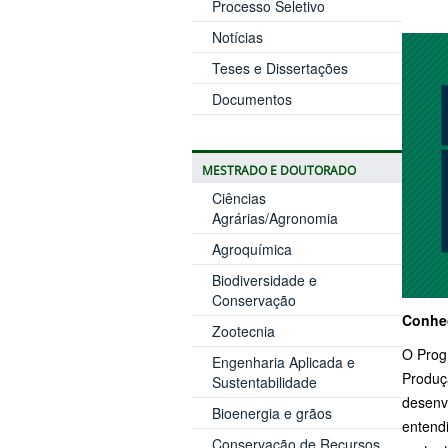
Processo Seletivo
Notícias
Teses e Dissertações
Documentos
MESTRADO E DOUTORADO
Ciências
Agrárias/Agronomia
Agroquímica
Biodiversidade e
Conservação
Conheç
Zootecnia
O Prog
Engenharia Aplicada e
Produç
Sustentabilidade
desenv
Bioenergia e grãos
entendi
Conservação de Recursos