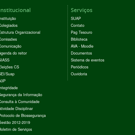
Institucional
Serviços
Instituição
SUAP
Colegiados
Contato
Estrutura Organizacional
Pag Tesouro
Comissões
Biblioteca
Comunicação
AVA - Moodle
Agenda do reitor
Documentos
SIASS
Sistema de eventos
Eleições CS
Periódicos
SEI/Suap
Ouvidoria
A3P
Integridade
Segurança da Informação
Consulta à Comunidade
Atividade Disciplinar
Protocolo de Biossegurança
Gestão 2012-2019
Boletim de Serviços