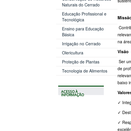
sustent
Naturais do Cerrado
Educação Profissional e
Missã
Tecnológica
Contrib
Ensino para Educação
releva
Básica
na área
Irrigação no Cerrado
Visão
Olericultura
Ser um
Proteção de Plantas
de prof
Tecnologia de Alimentos
releva
baixo i
Valore
ACESSO À
INFORMAÇÃO
✓ Integ
✓ Desta
✓ Resp
excelên