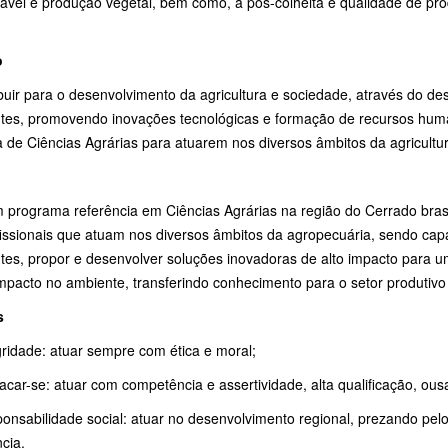
ável e produção vegetal, bem como, a pós-colheita e qualidade de pro
o
uir para o desenvolvimento da agricultura e sociedade, através do de
ntes, promovendo inovações tecnológicas e formação de recursos human
 de Ciências Agrárias para atuarem nos diversos âmbitos da agricultura
 programa referência em Ciências Agrárias na região do Cerrado brasi
issionais que atuam nos diversos âmbitos da agropecuária, sendo capa
ntes, propor e desenvolver soluções inovadoras de alto impacto para 
mpacto no ambiente, transferindo conhecimento para o setor produtivo d
s
ridade: atuar sempre com ética e moral;
car-se: atuar com competência e assertividade, alta qualificação, ous
onsabilidade social: atuar no desenvolvimento regional, prezando pe
cia.