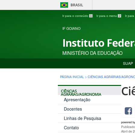
BRASIL
Ir para o conteúdo
1
Ir para o menu
2
Ir par
IF GOIANO
Instituto Fede
MINISTÉRIO DA EDUCAÇÃO
SUAP
PÁGINA INICIAL
>
CIÊNCIAS AGRÁRIAS/AGRON
Ci
CIÊNCIAS
AGRÁRIAS/AGRONOMIA
Apresentação
Docentes
Linhas de Pesquisa
powered b
Contato
Publicado
Abril de 