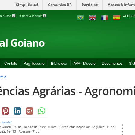
Simplifique!
Comunica BR
Participe
Acesso à infor
ACESSI
a a busca
3
Ir para o rodapé
4
ral Goiano
Contato
Pag Tesouro
Biblioteca
AVA - Moodle
Documentos
Sis
OMIA
ências Agrárias - Agronom
y
social2s
: Quarta, 26 de Janeiro de 2022, 16h24
|
Última atualização em Segunda, 11 de
2022, 09h13
|
Acessos: 9188