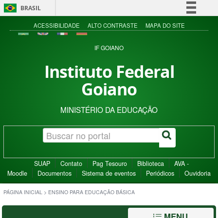
BRASIL
Simplifique!
ACESSIBILIDADE
ALTO CONTRASTE
MAPA DO SITE
Comunica BR
IF GOIANO
Participe
Instituto Federal
Acesso à informação
Goiano
Legislação
Canais
MINISTÉRIO DA EDUCAÇÃO
SUAP
Contato
Pag Tesouro
Biblioteca
AVA -
Moodle
Documentos
Sistema de eventos
Periódicos
Ouvidoria
PÁGINA INICIAL
>
ENSINO PARA EDUCAÇÃO BÁSICA
MENU