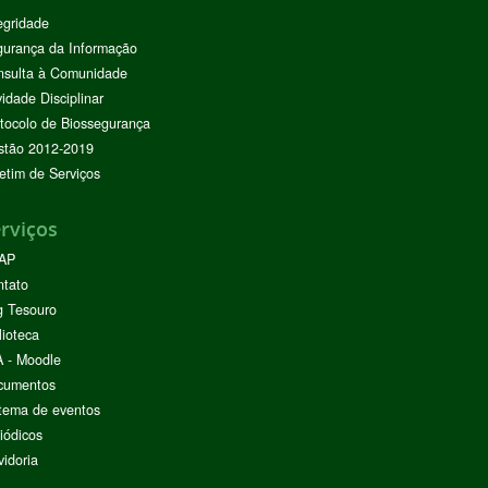
egridade
urança da Informação
nsulta à Comunidade
vidade Disciplinar
tocolo de Biossegurança
stão 2012-2019
etim de Serviços
rviços
AP
ntato
g Tesouro
lioteca
 - Moodle
cumentos
tema de eventos
iódicos
idoria