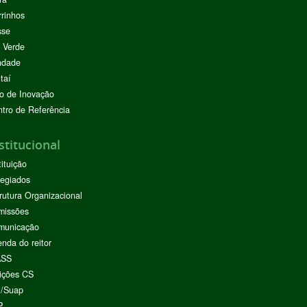
rinhos
sse
 Verde
ndade
taí
o de Inovação
tro de Referência
stitucional
tituição
egiados
rutura Organizacional
missões
municação
nda do reitor
ASS
ições CS
I/Suap
P