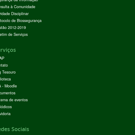
nsulta à Comunidade
vidade Disciplinar
tocolo de Biossegurança
stão 2012-2019
etim de Serviços
rviços
AP
ntato
g Tesouro
lioteca
 - Moodle
cumentos
tema de eventos
iódicos
idoria
des Sociais