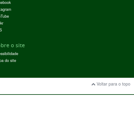
cebook
tagram
uTube
ckr
S
bre o site
ssibilidade
a do site
Voltar para o topo