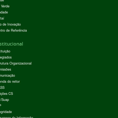
sse
 Verde
ndade
taí
o de Inovação
tro de Referência
stitucional
tituição
egiados
rutura Organizacional
missões
municação
nda do reitor
ASS
ições CS
I/Suap
P
egridade
urança da Informação