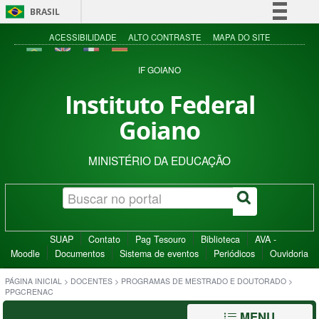
BRASIL
Simplifique!
ACESSIBILIDADE
ALTO CONTRASTE
MAPA DO SITE
Comunica BR
IF GOIANO
Participe
Instituto Federal
Acesso à informação
Goiano
Legislação
Canais
MINISTÉRIO DA EDUCAÇÃO
SUAP
Contato
Pag Tesouro
Biblioteca
AVA -
Moodle
Documentos
Sistema de eventos
Periódicos
Ouvidoria
PÁGINA INICIAL
>
DOCENTES
>
PROGRAMAS DE MESTRADO E DOUTORADO
>
PPGCRENAC
MENU