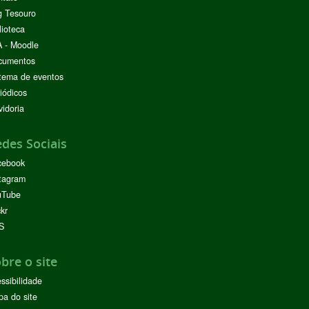
g Tesouro
lioteca
 - Moodle
cumentos
tema de eventos
iódicos
idoria
des Sociais
cebook
tagram
uTube
ckr
S
bre o site
ssibilidade
a do site