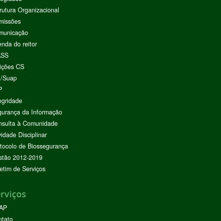
rutura Organizacional
missões
municação
nda do reitor
ASS
ições CS
I/Suap
P
egridade
urança da Informação
nsulta à Comunidade
vidade Disciplinar
tocolo de Biossegurança
stão 2012-2019
etim de Serviços
rviços
AP
ntato