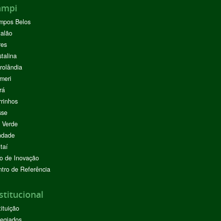
ampi
mpos Belos
alão
res
stalina
rolândia
meri
rá
rinhos
sse
 Verde
ndade
taí
o de Inovação
tro de Referência
stitucional
tituição
egiados