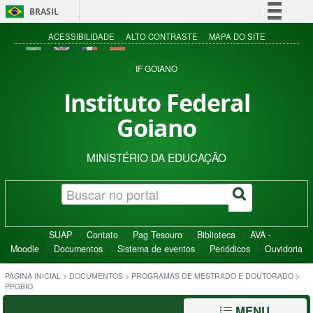
BRASIL
Simplifique!
ACESSIBILIDADE
ALTO CONTRASTE
MAPA DO SITE
Comunica BR
IF GOIANO
Participe
Instituto Federal
Acesso à informação
Goiano
Legislação
Canais
MINISTÉRIO DA EDUCAÇÃO
SUAP
Contato
Pag Tesouro
Biblioteca
AVA -
Moodle
Documentos
Sistema de eventos
Periódicos
Ouvidoria
PÁGINA INICIAL
>
DOCUMENTOS
>
PROGRAMAS DE MESTRADO E DOUTORADO
>
PPGBIO
MENU