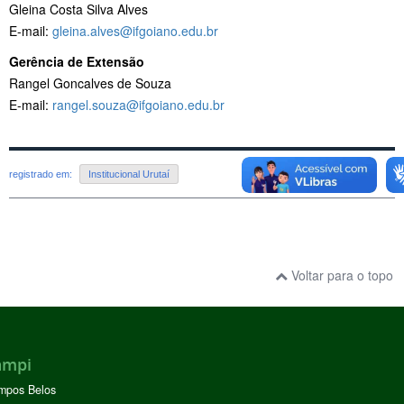
Gleina Costa Silva Alves
E-mail:
gleina.alves@ifgoiano.edu.br
Gerência de Extensão
Rangel Goncalves de Souza
E-mail:
rangel.souza@ifgoiano.edu.br
registrado em:
Institucional Urutaí
Voltar para o topo
ampi
mpos Belos