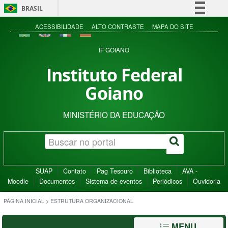
BRASIL
Simplifique!
ACESSIBILIDADE
ALTO CONTRASTE
MAPA DO SITE
Comunica BR
IF GOIANO
Participe
Instituto Federal
Acesso à informação
Goiano
Legislação
Canais
MINISTÉRIO DA EDUCAÇÃO
SUAP
Contato
Pag Tesouro
Biblioteca
AVA -
Moodle
Documentos
Sistema de eventos
Periódicos
Ouvidoria
PÁGINA INICIAL
>
ESTRUTURA ORGANIZACIONAL
MENU