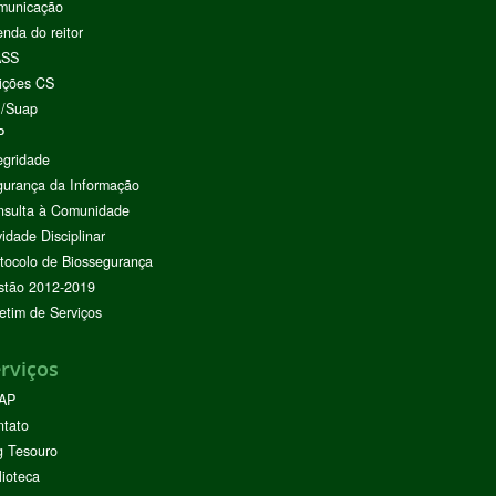
municação
nda do reitor
ASS
ições CS
I/Suap
P
egridade
urança da Informação
nsulta à Comunidade
vidade Disciplinar
tocolo de Biossegurança
stão 2012-2019
etim de Serviços
rviços
AP
ntato
g Tesouro
lioteca