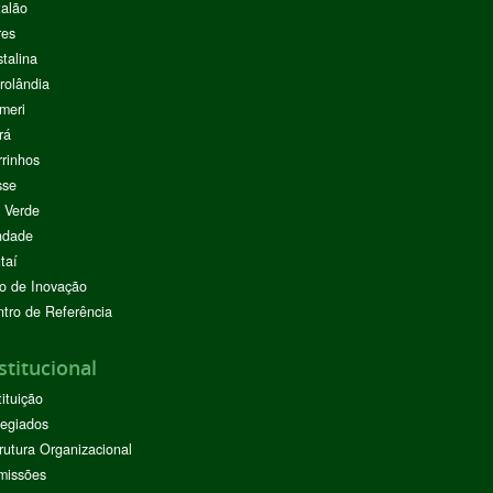
alão
res
stalina
rolândia
meri
rá
rinhos
sse
 Verde
ndade
taí
o de Inovação
tro de Referência
stitucional
tituição
egiados
rutura Organizacional
missões