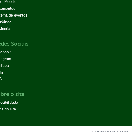
 - Moodle
cumentos
tema de eventos
iódicos
idoria
des Sociais
cebook
tagram
uTube
ckr
S
bre o site
ssibilidade
a do site