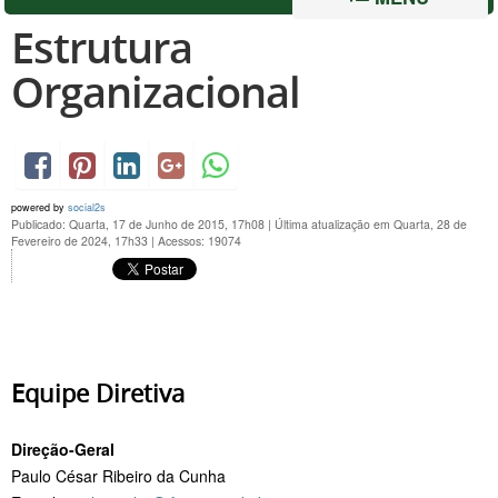
Estrutura
Organizacional
powered by
social2s
Publicado: Quarta, 17 de Junho de 2015, 17h08
|
Última atualização em Quarta, 28 de
Fevereiro de 2024, 17h33
|
Acessos: 19074
Equipe Diretiva
Direção-Geral
Paulo César Ribeiro da Cunha