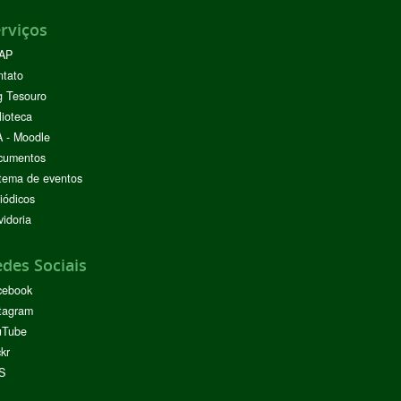
rviços
AP
ntato
g Tesouro
lioteca
 - Moodle
cumentos
tema de eventos
iódicos
idoria
des Sociais
cebook
tagram
uTube
ckr
S