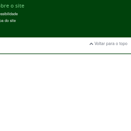
bre o site
ssibilidade
a do site
Voltar para o topo