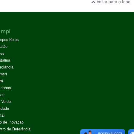
Voltar para o topo
ampi
mpos Belos
alão
res
stalina
rolândia
meri
rá
rinhos
sse
 Verde
ndade
taí
o de Inovação
tro de Referência