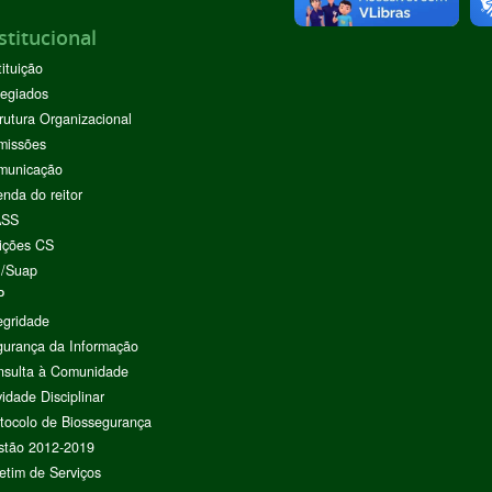
stitucional
tituição
egiados
rutura Organizacional
missões
municação
nda do reitor
ASS
ições CS
I/Suap
P
egridade
urança da Informação
nsulta à Comunidade
vidade Disciplinar
tocolo de Biossegurança
stão 2012-2019
etim de Serviços