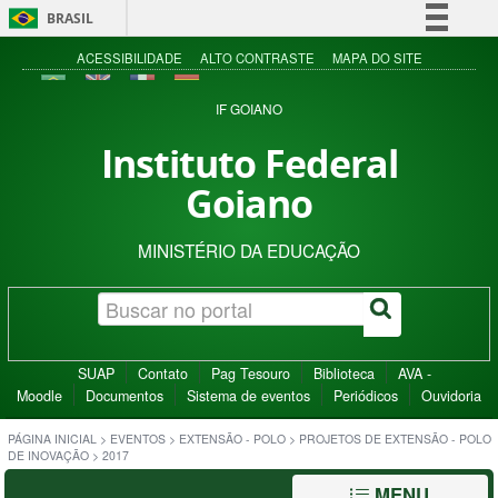
BRASIL
Simplifique!
ACESSIBILIDADE
ALTO CONTRASTE
MAPA DO SITE
Comunica BR
IF GOIANO
Participe
Instituto Federal
Acesso à informação
Goiano
Legislação
Canais
MINISTÉRIO DA EDUCAÇÃO
SUAP
Contato
Pag Tesouro
Biblioteca
AVA -
Moodle
Documentos
Sistema de eventos
Periódicos
Ouvidoria
PÁGINA INICIAL
>
EVENTOS
>
EXTENSÃO - POLO
>
PROJETOS DE EXTENSÃO - POLO
DE INOVAÇÃO
>
2017
MENU