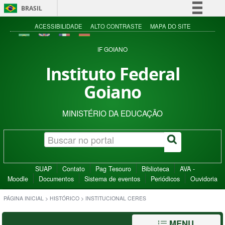
BRASIL
Simplifique!
ACESSIBILIDADE
ALTO CONTRASTE
MAPA DO SITE
Comunica BR
IF GOIANO
Participe
Instituto Federal
Acesso à informação
Goiano
Legislação
Canais
MINISTÉRIO DA EDUCAÇÃO
SUAP
Contato
Pag Tesouro
Biblioteca
AVA -
Moodle
Documentos
Sistema de eventos
Periódicos
Ouvidoria
PÁGINA INICIAL
>
HISTÓRICO
>
INSTITUCIONAL CERES
MENU