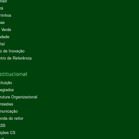
meri
rá
rinhos
sse
 Verde
ndade
taí
o de Inovação
tro de Referência
stitucional
tituição
egiados
rutura Organizacional
missões
municação
nda do reitor
ASS
ições CS