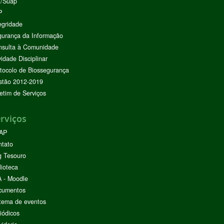
I/Suap
P
egridade
urança da Informação
nsulta à Comunidade
vidade Disciplinar
tocolo de Biossegurança
stão 2012-2019
etim de Serviços
rviços
AP
ntato
g Tesouro
lioteca
 - Moodle
cumentos
tema de eventos
iódicos