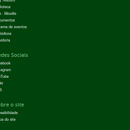
g Tesouro
lioteca
 - Moodle
cumentos
tema de eventos
iódicos
idoria
des Sociais
cebook
tagram
uTube
ckr
S
bre o site
ssibilidade
a do site