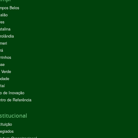
mpos Belos
alão
res
stalina
rolândia
meri
rá
rinhos
sse
 Verde
ndade
taí
o de Inovação
tro de Referência
stitucional
tituição
egiados