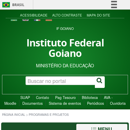
BRASIL
Simplifique!
ACESSIBILIDADE
ALTO CONTRASTE
MAPA DO SITE
Comunica BR
IF GOIANO
Participe
Instituto Federal
Acesso à informação
Goiano
Legislação
Canais
MINISTÉRIO DA EDUCAÇÃO
SUAP
Contato
Pag Tesouro
Biblioteca
AVA -
Moodle
Documentos
Sistema de eventos
Periódicos
Ouvidoria
PÁGINA INICIAL
>
PROGRAMAS E PROJETOS
MENU