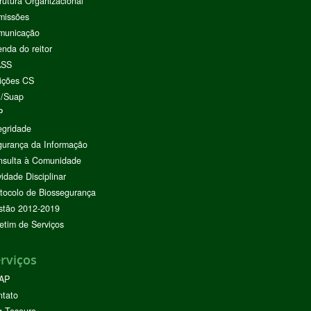
rutura Organizacional
missões
municação
nda do reitor
ASS
ições CS
I/Suap
P
egridade
urança da Informação
nsulta à Comunidade
vidade Disciplinar
tocolo de Biossegurança
stão 2012-2019
etim de Serviços
rviços
AP
ntato