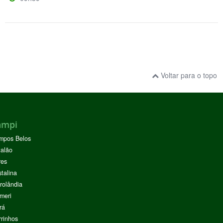
Voltar para o topo
ampi
mpos Belos
alão
res
stalina
rolândia
meri
rá
rinhos