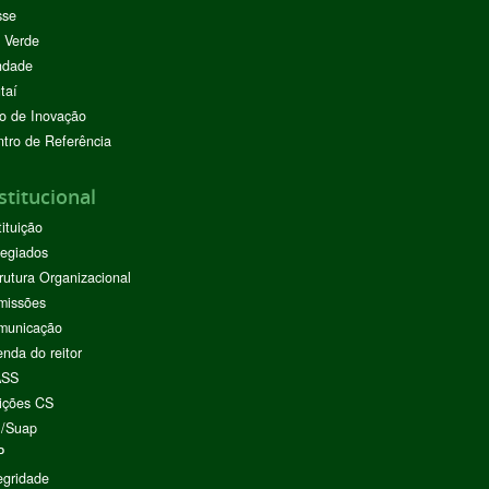
sse
 Verde
ndade
taí
o de Inovação
tro de Referência
stitucional
tituição
egiados
rutura Organizacional
missões
municação
nda do reitor
ASS
ições CS
I/Suap
P
egridade