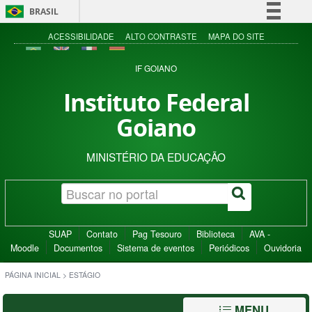
BRASIL
Simplifique!
ACESSIBILIDADE
ALTO CONTRASTE
MAPA DO SITE
Comunica BR
IF GOIANO
Participe
Instituto Federal
Acesso à informação
Goiano
Legislação
Canais
MINISTÉRIO DA EDUCAÇÃO
SUAP
Contato
Pag Tesouro
Biblioteca
AVA -
Moodle
Documentos
Sistema de eventos
Periódicos
Ouvidoria
PÁGINA INICIAL
>
ESTÁGIO
MENU