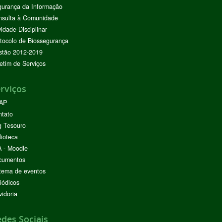
urança da Informação
nsulta à Comunidade
vidade Disciplinar
tocolo de Biossegurança
stão 2012-2019
etim de Serviços
rviços
AP
ntato
g Tesouro
lioteca
 - Moodle
cumentos
tema de eventos
iódicos
idoria
des Sociais