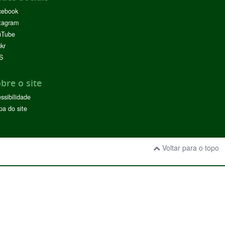
cebook
tagram
uTube
ckr
S
bre o site
ssibilidade
a do site
Voltar para o topo