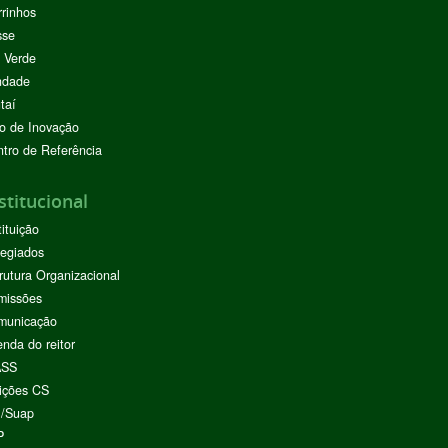
rinhos
sse
 Verde
ndade
taí
o de Inovação
tro de Referência
stitucional
tituição
egiados
rutura Organizacional
missões
municação
nda do reitor
ASS
ições CS
I/Suap
P