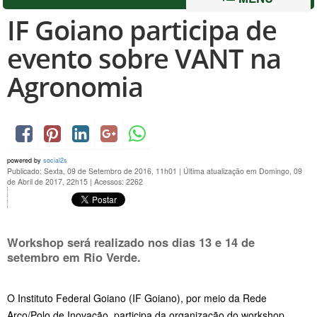
IF Goiano participa de
evento sobre VANT na
Agronomia
powered by
social2s
Publicado: Sexta, 09 de Setembro de 2016, 11h01
|
Última atualização em Domingo, 09
de Abril de 2017, 22h15
|
Acessos: 2262
Workshop será realizado nos dias 13 e 14 de
setembro em Rio Verde.
O Instituto Federal Goiano (IF Goiano), por meio da Rede
Arco/Polo de Inovação, participa da organização do workshop