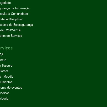
egridade
urança da Informação
nsulta à Comunidade
vidade Disciplinar
tocolo de Biossegurança
stão 2012-2019
etim de Serviços
rviços
AP
ntato
g Tesouro
lioteca
 - Moodle
cumentos
tema de eventos
iódicos
idoria