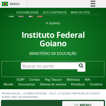
BRASIL
Simplifique!
ACESSIBILIDADE
ALTO CONTRASTE
MAPA DO SITE
Comunica BR
IF GOIANO
Participe
Instituto Federal
Acesso à informação
Goiano
Legislação
Canais
MINISTÉRIO DA EDUCAÇÃO
SUAP
Contato
Pag Tesouro
Biblioteca
AVA -
Moodle
Documentos
Sistema de eventos
Periódicos
Ouvidoria
PÁGINA INICIAL
>
ÚLTIMAS NOTÍCIAS - POLO
>
IF GOIANO PARTICIPA DE EVENTO
SOBRE VANT NA AGRONOMIA
MENU