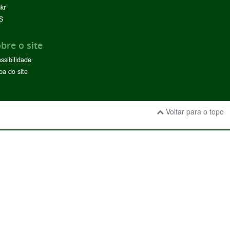
ckr
S
bre o site
ssibilidade
a do site
Voltar para o topo