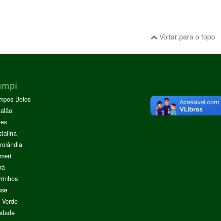
Voltar para o topo
ampi
mpos Belos
alão
res
stalina
rolândia
meri
rá
rinhos
sse
 Verde
ndade