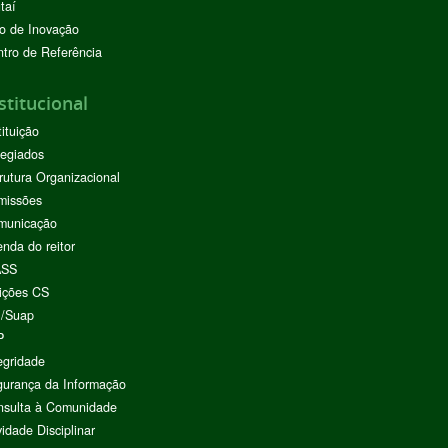
taí
o de Inovação
tro de Referência
stitucional
tituição
egiados
rutura Organizacional
missões
municação
nda do reitor
ASS
ições CS
I/Suap
P
egridade
urança da Informação
nsulta à Comunidade
vidade Disciplinar