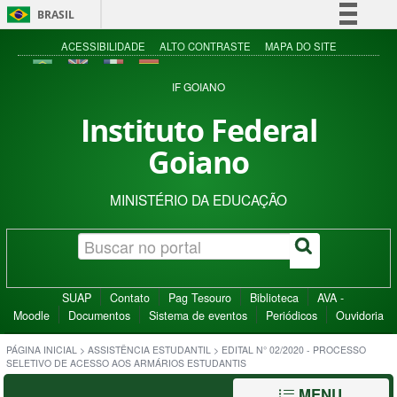
BRASIL
Simplifique!
ACESSIBILIDADE
ALTO CONTRASTE
MAPA DO SITE
Comunica BR
IF GOIANO
Participe
Instituto Federal
Acesso à informação
Goiano
Legislação
Canais
MINISTÉRIO DA EDUCAÇÃO
SUAP
Contato
Pag Tesouro
Biblioteca
AVA -
Moodle
Documentos
Sistema de eventos
Periódicos
Ouvidoria
PÁGINA INICIAL
>
ASSISTÊNCIA ESTUDANTIL
>
EDITAL N° 02/2020 - PROCESSO
SELETIVO DE ACESSO AOS ARMÁRIOS ESTUDANTIS
MENU