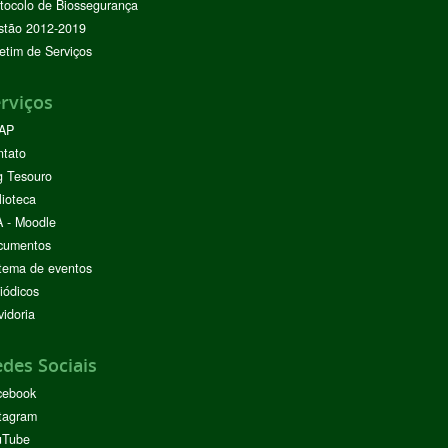
tocolo de Biossegurança
stão 2012-2019
etim de Serviços
rviços
AP
ntato
g Tesouro
lioteca
 - Moodle
cumentos
tema de eventos
iódicos
idoria
des Sociais
cebook
tagram
uTube