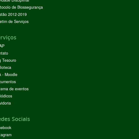
vidade Disciplinar
tocolo de Biossegurança
stão 2012-2019
etim de Serviços
rviços
AP
ntato
g Tesouro
lioteca
 - Moodle
cumentos
tema de eventos
iódicos
idoria
des Sociais
cebook
tagram