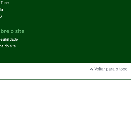
uTube
ckr
S
bre o site
ssibilidade
a do site
Voltar para o topo