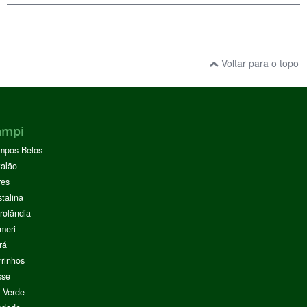
Voltar para o topo
ampi
mpos Belos
alão
res
stalina
rolândia
meri
rá
rinhos
sse
 Verde