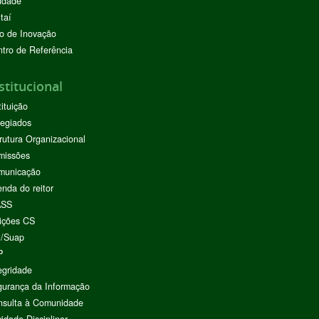
ndade
taí
o de Inovação
tro de Referência
stitucional
tituição
egiados
rutura Organizacional
missões
municação
nda do reitor
ASS
ições CS
I/Suap
P
egridade
urança da Informação
nsulta à Comunidade