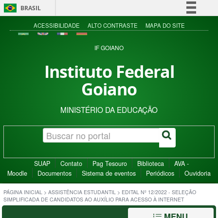
BRASIL
Simplifique!
ACESSIBILIDADE
ALTO CONTRASTE
MAPA DO SITE
Comunica BR
IF GOIANO
Participe
Instituto Federal
Acesso à informação
Goiano
Legislação
Canais
MINISTÉRIO DA EDUCAÇÃO
SUAP
Contato
Pag Tesouro
Biblioteca
AVA -
Moodle
Documentos
Sistema de eventos
Periódicos
Ouvidoria
PÁGINA INICIAL
>
ASSISTÊNCIA ESTUDANTIL
>
EDITAL Nº 12/2022 - SELEÇÃO
SIMPLIFICADA DE CANDIDATOS AO AUXÍLIO PARA ACESSO À INTERNET
MENU