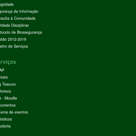
egridade
urança da Informação
nsulta à Comunidade
vidade Disciplinar
tocolo de Biossegurança
stão 2012-2019
etim de Serviços
rviços
AP
ntato
g Tesouro
lioteca
 - Moodle
cumentos
tema de eventos
iódicos
idoria