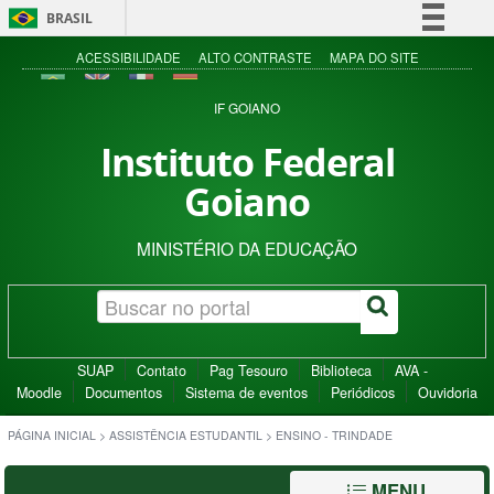
BRASIL
Simplifique!
ACESSIBILIDADE
ALTO CONTRASTE
MAPA DO SITE
Comunica BR
IF GOIANO
Participe
Instituto Federal
Acesso à informação
Goiano
Legislação
Canais
MINISTÉRIO DA EDUCAÇÃO
SUAP
Contato
Pag Tesouro
Biblioteca
AVA -
Moodle
Documentos
Sistema de eventos
Periódicos
Ouvidoria
PÁGINA INICIAL
>
ASSISTÊNCIA ESTUDANTIL
>
ENSINO - TRINDADE
MENU