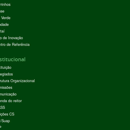
rinhos
sse
 Verde
ndade
taí
o de Inovação
tro de Referência
stitucional
tituição
egiados
rutura Organizacional
missões
municação
nda do reitor
ASS
ições CS
I/Suap
P