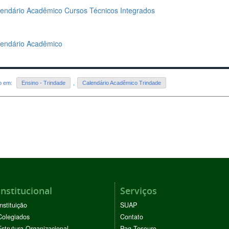
endário Acadêmico Cursos Técnicos Integrados
lendário Acadêmico
do em:
Ensino - Trindade
,
Calendário Acadêmico Trindade
Institucional
Serviços
Instituição
SUAP
Colegiados
Contato
Estrutura Organizacional
Pag Tesouro