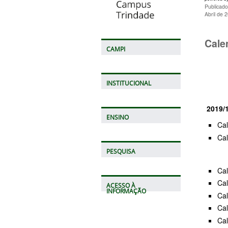
Publicado
Abril de 
Cale
CAMPI
INSTITUCIONAL
2019/
ENSINO
Ca
Ca
PESQUISA
Cal
Cal
ACESSO À
INFORMAÇÃO
Ca
Ca
Cal