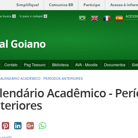
Simplifique!
Comunica BR
Participe
Acesso à infor
ACESSI
a a busca
3
Ir para o rodapé
4
ral Goiano
Contato
Pag Tesouro
Biblioteca
AVA - Moodle
Documentos
Sis
ALENDÁRIO ACADÊMICO - PERÍODOS ANTERIORES
lendário Acadêmico - Per
teriores
y
social2s