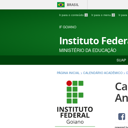
BRASIL
Ir para o conteúdo
1
Ir para o menu
2
Ir par
IF GOIANO
Instituto Fede
MINISTÉRIO DA EDUCAÇÃO
SUAP
PÁGINA INICIAL
>
CALENDÁRIO ACADÊMICO
>
C
Ca
An
powered b