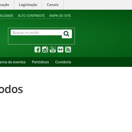
mação
Legislação
Canais
BILIDADE
ALTO CONTRASTE
MAPA DO SITE
tema de eventos
Periódicos
Ouvidoria
íodos