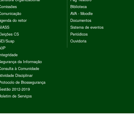
Comissões
Biblioteca
Comunicação
AVA - Moodle
Agenda do reitor
Documentos
SIASS
Sistema de eventos
Eleições CS
Periódicos
SEI/Suap
Ouvidoria
A3P
Integridade
Segurança da Informação
Consulta à Comunidade
Atividade Disciplinar
Protocolo de Biossegurança
Gestão 2012-2019
Boletim de Serviços