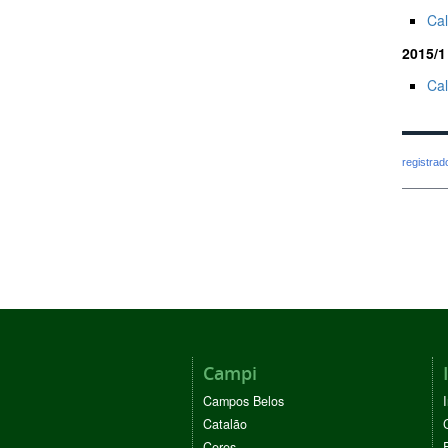
Cal
2015/1
Ca
registra
Campi
Campos Belos
Catalão
Ceres