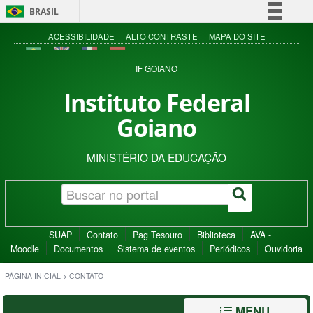
BRASIL
Simplifique!
ACESSIBILIDADE
ALTO CONTRASTE
MAPA DO SITE
Comunica BR
IF GOIANO
Participe
Instituto Federal
Acesso à informação
Goiano
Legislação
Canais
MINISTÉRIO DA EDUCAÇÃO
SUAP
Contato
Pag Tesouro
Biblioteca
AVA -
Moodle
Documentos
Sistema de eventos
Periódicos
Ouvidoria
PÁGINA INICIAL
>
CONTATO
MENU