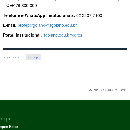
– CEP 76.300-000
Telefone e WhatsApp institucionais:
62 3307-7100
E-mail:
profeptifgoiano@ifgoiano.edu.br
Portal institucional:
ifgoiano.edu.br/ceres
registrado em:
Profept
Voltar para o topo
ampi
mpos Belos