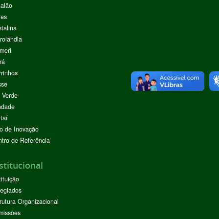
alão
res
stalina
rolândia
meri
rá
rinhos
sse
 Verde
ndade
taí
o de Inovação
tro de Referência
stitucional
tituição
egiados
rutura Organizacional
missões