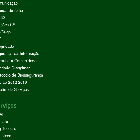
municação
nda do reitor
ASS
ições CS
I/Suap
P
egridade
urança da Informação
nsulta à Comunidade
vidade Disciplinar
tocolo de Biossegurança
stão 2012-2019
etim de Serviços
rviços
AP
ntato
g Tesouro
lioteca