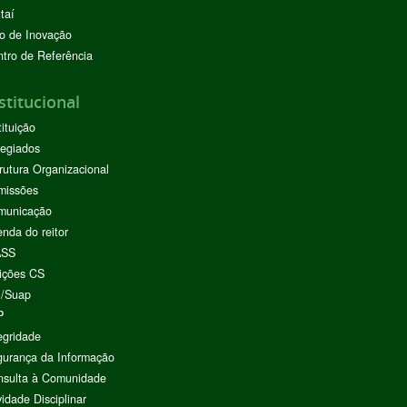
taí
o de Inovação
tro de Referência
stitucional
tituição
egiados
rutura Organizacional
missões
municação
nda do reitor
ASS
ições CS
I/Suap
P
egridade
urança da Informação
nsulta à Comunidade
vidade Disciplinar