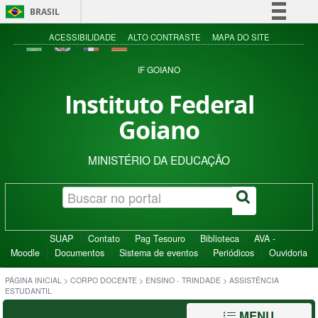
BRASIL
Simplifique!
ACESSIBILIDADE
ALTO CONTRASTE
MAPA DO SITE
Comunica BR
IF GOIANO
Participe
Instituto Federal
Acesso à informação
Goiano
Legislação
Canais
MINISTÉRIO DA EDUCAÇÃO
SUAP
Contato
Pag Tesouro
Biblioteca
AVA -
Moodle
Documentos
Sistema de eventos
Periódicos
Ouvidoria
PÁGINA INICIAL
>
CORPO DOCENTE
>
ENSINO - TRINDADE
>
ASSISTÊNCIA
ESTUDANTIL
MENU