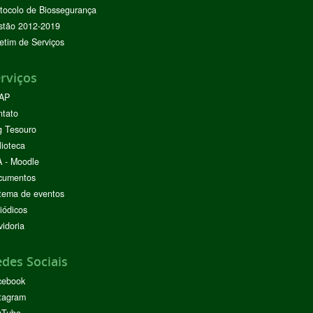
tocolo de Biossegurança
stão 2012-2019
etim de Serviços
rviços
AP
ntato
g Tesouro
lioteca
 - Moodle
cumentos
tema de eventos
iódicos
idoria
des Sociais
cebook
tagram