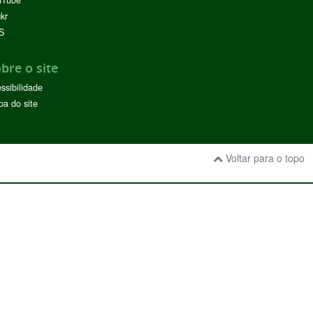
uTube
ckr
S
bre o site
ssibilidade
a do site
Voltar para o topo