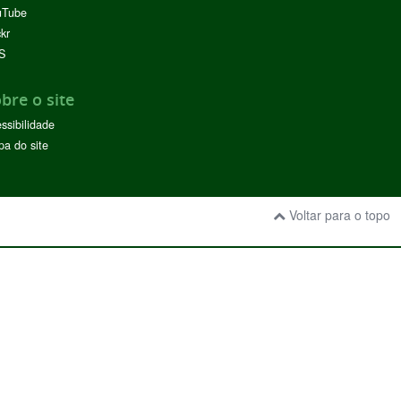
uTube
ckr
S
bre o site
ssibilidade
a do site
Voltar para o topo