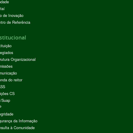
ndade
taí
o de Inovação
tro de Referência
stitucional
tituição
egiados
rutura Organizacional
missões
municação
nda do reitor
ASS
ições CS
I/Suap
P
egridade
urança da Informação
nsulta à Comunidade