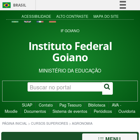
BRASIL
Simplifique!
ACESSIBILIDADE
ALTO CONTRASTE
MAPA DO SITE
Comunica BR
IF GOIANO
Participe
Instituto Federal
Acesso à informação
Goiano
Legislação
Canais
MINISTÉRIO DA EDUCAÇÃO
SUAP
Contato
Pag Tesouro
Biblioteca
AVA -
Moodle
Documentos
Sistema de eventos
Periódicos
Ouvidoria
PÁGINA INICIAL
>
CURSOS SUPERIORES
>
AGRONOMIA
MENU