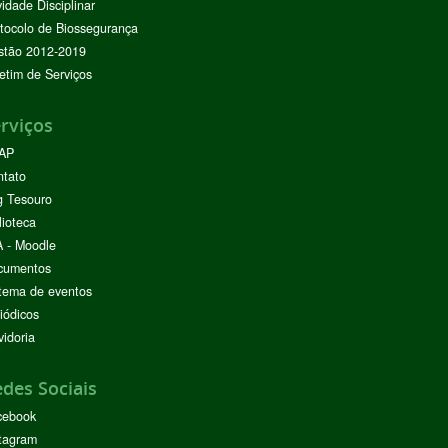
vidade Disciplinar
tocolo de Biossegurança
stão 2012-2019
etim de Serviços
rviços
AP
ntato
g Tesouro
lioteca
 - Moodle
cumentos
tema de eventos
iódicos
idoria
des Sociais
cebook
tagram