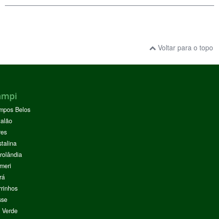
Voltar para o topo
ampi
mpos Belos
alão
res
stalina
rolândia
meri
rá
rinhos
sse
 Verde