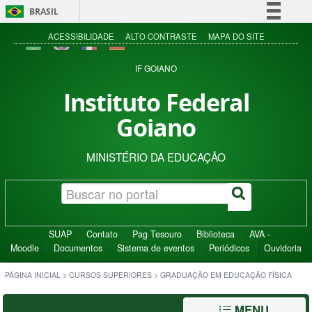
BRASIL
Simplifique!
ACESSIBILIDADE
ALTO CONTRASTE
MAPA DO SITE
Comunica BR
IF GOIANO
Participe
Instituto Federal
Acesso à informação
Goiano
Legislação
Canais
MINISTÉRIO DA EDUCAÇÃO
SUAP
Contato
Pag Tesouro
Biblioteca
AVA -
Moodle
Documentos
Sistema de eventos
Periódicos
Ouvidoria
PÁGINA INICIAL
>
CURSOS SUPERIORES
>
GRADUAÇÃO EM EDUCAÇÃO FÍSICA
MENU