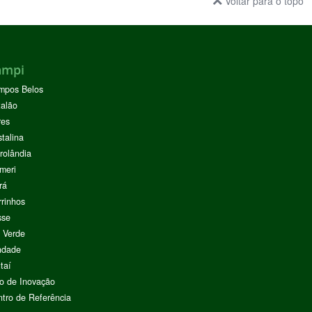
Voltar para o topo
ampi
mpos Belos
alão
res
stalina
rolândia
meri
rá
rinhos
sse
 Verde
ndade
taí
o de Inovação
tro de Referência