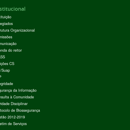
stitucional
tituição
egiados
rutura Organizacional
missões
municação
nda do reitor
ASS
ições CS
I/Suap
P
egridade
urança da Informação
nsulta à Comunidade
vidade Disciplinar
tocolo de Biossegurança
stão 2012-2019
etim de Serviços