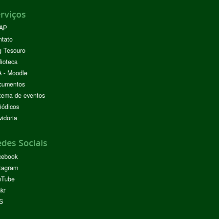
rviços
AP
ntato
g Tesouro
lioteca
 - Moodle
cumentos
tema de eventos
iódicos
idoria
des Sociais
cebook
tagram
uTube
ckr
S