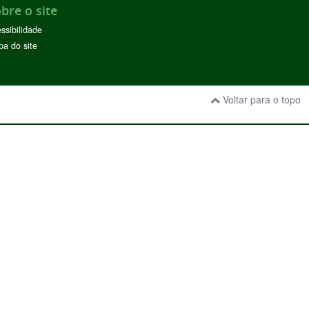
bre o site
ssibilidade
a do site
Voltar para o topo