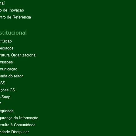
taí
o de Inovação
tro de Referência
stitucional
tituição
egiados
rutura Organizacional
missões
municação
nda do reitor
ASS
ições CS
I/Suap
P
egridade
urança da Informação
nsulta à Comunidade
vidade Disciplinar