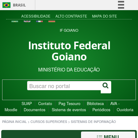
BRASIL
Simplifique!
ACESSIBILIDADE
ALTO CONTRASTE
MAPA DO SITE
Comunica BR
IF GOIANO
Participe
Instituto Federal
Acesso à informação
Goiano
Legislação
Canais
MINISTÉRIO DA EDUCAÇÃO
SUAP
Contato
Pag Tesouro
Biblioteca
AVA -
Moodle
Documentos
Sistema de eventos
Periódicos
Ouvidoria
PÁGINA INICIAL
>
CURSOS SUPERIORES
>
SISTEMAS DE INFORMAÇÃO
MENU