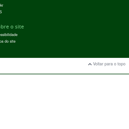
ckr
S
bre o site
ssibilidade
a do site
Voltar para o topo