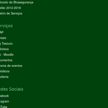
tocolo de Biossegurança
stão 2012-2019
etim de Serviços
rviços
AP
ntato
g Tesouro
lioteca
 - Moodle
cumentos
tema de eventos
iódicos
idoria
des Sociais
cebook
tagram
uTube