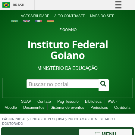
BRASIL
Simplifique!
ACESSIBILIDADE
ALTO CONTRASTE
MAPA DO SITE
Comunica BR
IF GOIANO
Participe
Instituto Federal
Acesso à informação
Goiano
Legislação
Canais
MINISTÉRIO DA EDUCAÇÃO
SUAP
Contato
Pag Tesouro
Biblioteca
AVA -
Moodle
Documentos
Sistema de eventos
Periódicos
Ouvidoria
PÁGINA INICIAL
>
LINHAS DE PESQUISA
>
PROGRAMAS DE MESTRADO E
DOUTORADO
MENU