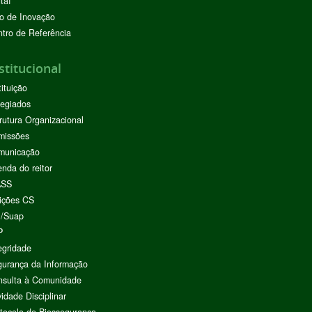
taí
o de Inovação
tro de Referência
stitucional
tituição
egiados
rutura Organizacional
missões
municação
nda do reitor
ASS
ições CS
I/Suap
P
egridade
urança da Informação
nsulta à Comunidade
vidade Disciplinar