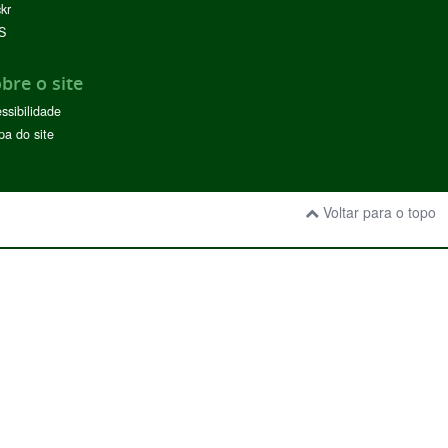
ckr
S
bre o site
ssibilidade
a do site
Voltar para o topo