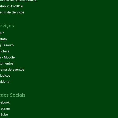
tocolo de Biossegurança
stão 2012-2019
etim de Serviços
rviços
AP
ntato
g Tesouro
lioteca
 - Moodle
cumentos
tema de eventos
iódicos
idoria
des Sociais
cebook
tagram
uTube