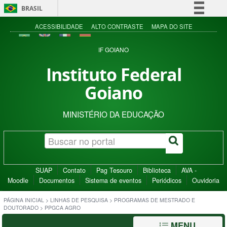
BRASIL
Simplifique!
ACESSIBILIDADE
ALTO CONTRASTE
MAPA DO SITE
Comunica BR
IF GOIANO
Participe
Instituto Federal
Acesso à informação
Goiano
Legislação
Canais
MINISTÉRIO DA EDUCAÇÃO
SUAP
Contato
Pag Tesouro
Biblioteca
AVA -
Moodle
Documentos
Sistema de eventos
Periódicos
Ouvidoria
PÁGINA INICIAL
>
LINHAS DE PESQUISA
>
PROGRAMAS DE MESTRADO E
DOUTORADO
>
PPGCA AGRO
MENU