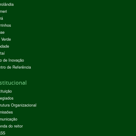
rolândia
meri
rá
rinhos
sse
 Verde
ndade
taí
o de Inovação
tro de Referência
stitucional
tituição
egiados
rutura Organizacional
missões
municação
nda do reitor
ASS