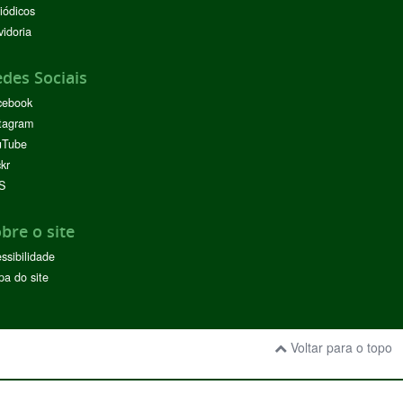
iódicos
idoria
des Sociais
cebook
tagram
uTube
ckr
S
bre o site
ssibilidade
a do site
Voltar para o topo