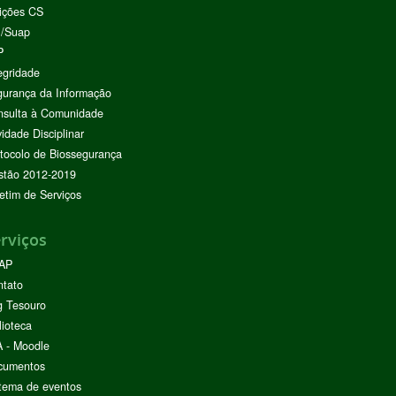
ições CS
I/Suap
P
egridade
urança da Informação
nsulta à Comunidade
vidade Disciplinar
tocolo de Biossegurança
stão 2012-2019
etim de Serviços
rviços
AP
ntato
g Tesouro
lioteca
 - Moodle
cumentos
tema de eventos