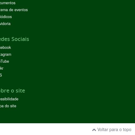
cumentos
tema de eventos
iódicos
idoria
des Sociais
cebook
tagram
uTube
ckr
S
bre o site
ssibilidade
a do site
Voltar para o topo