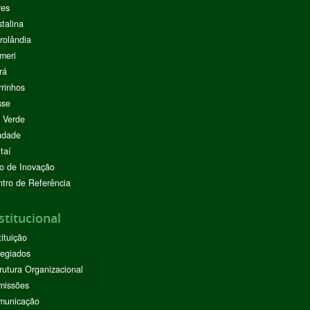
res
stalina
rolândia
meri
rá
rinhos
sse
 Verde
ndade
taí
o de Inovação
tro de Referência
stitucional
tituição
egiados
rutura Organizacional
missões
municação