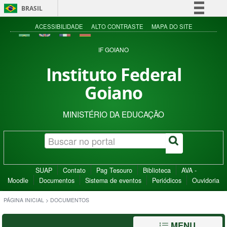
BRASIL
Simplifique!
ACESSIBILIDADE
ALTO CONTRASTE
MAPA DO SITE
Comunica BR
IF GOIANO
Participe
Instituto Federal
Acesso à informação
Goiano
Legislação
Canais
MINISTÉRIO DA EDUCAÇÃO
SUAP
Contato
Pag Tesouro
Biblioteca
AVA -
Moodle
Documentos
Sistema de eventos
Periódicos
Ouvidoria
PÁGINA INICIAL
>
DOCUMENTOS
MENU