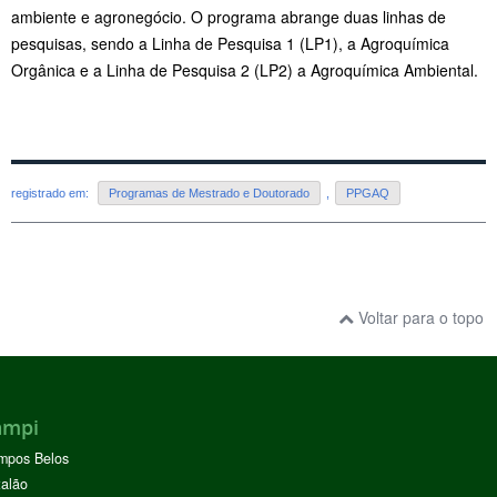
ambiente e agronegócio. O programa abrange
duas linhas de
pesquisas, sendo a Linha de Pesquisa 1 (LP1), a Agroquímica
Orgânica
e a Linha de Pesquisa 2 (LP2) a Agroquímica Ambiental.
registrado em:
Programas de Mestrado e Doutorado
,
PPGAQ
Voltar para o topo
ampi
mpos Belos
alão