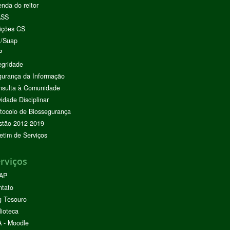
nda do reitor
ASS
ições CS
I/Suap
P
egridade
urança da Informação
nsulta à Comunidade
vidade Disciplinar
tocolo de Biossegurança
stão 2012-2019
etim de Serviços
rviços
AP
ntato
g Tesouro
lioteca
 - Moodle