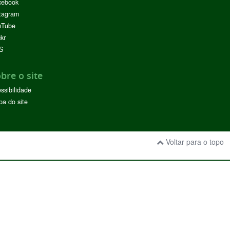
cebook
tagram
uTube
ckr
S
bre o site
ssibilidade
a do site
Voltar para o topo