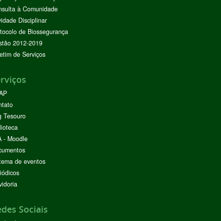
nsulta à Comunidade
vidade Disciplinar
tocolo de Biossegurança
stão 2012-2019
etim de Serviços
rviços
AP
ntato
g Tesouro
lioteca
 - Moodle
cumentos
tema de eventos
iódicos
idoria
des Sociais