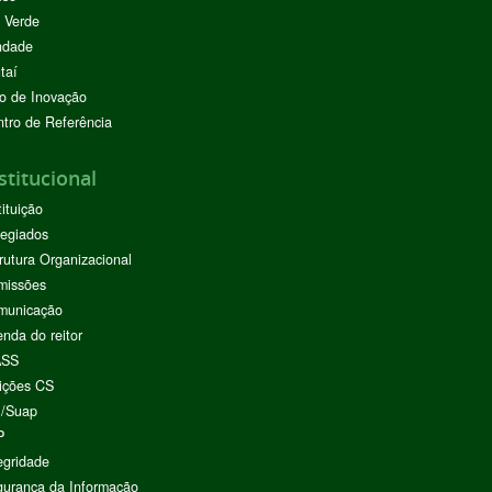
 Verde
ndade
taí
o de Inovação
tro de Referência
stitucional
tituição
egiados
rutura Organizacional
missões
municação
nda do reitor
ASS
ições CS
I/Suap
P
egridade
urança da Informação