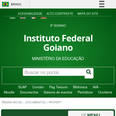
BRASIL
Simplifique!
ACESSIBILIDADE
ALTO CONTRASTE
MAPA DO SITE
Comunica BR
IF GOIANO
Participe
Instituto Federal
Acesso à informação
Goiano
Legislação
Canais
MINISTÉRIO DA EDUCAÇÃO
SUAP
Contato
Pag Tesouro
Biblioteca
AVA -
Moodle
Documentos
Sistema de eventos
Periódicos
Ouvidoria
PÁGINA INICIAL
>
DOCUMENTOS
>
PROFEPT
MENU