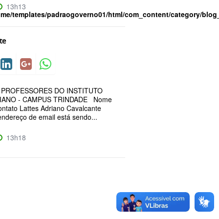
13h13
ome/templates/padraogoverno01/html/com_content/category/blog
te
 PROFESSORES DO INSTITUTO
IANO - CAMPUS TRINDADE Nome
ontato Lattes Adriano Cavalcante
endereço de email está sendo...
13h18