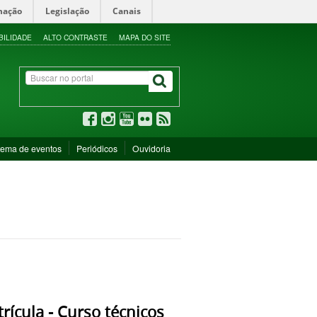
mação
Legislação
Canais
BILIDADE
ALTO CONTRASTE
MAPA DO SITE
tema de eventos
Periódicos
Ouvidoria
ícula - Curso técnicos