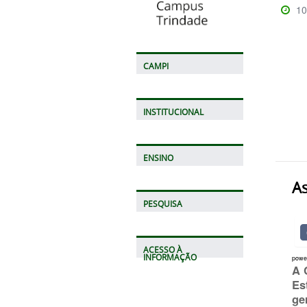
10
CAMPI
INSTITUCIONAL
ENSINO
As
PESQUISA
ACESSO À
INFORMAÇÃO
powe
A 
Es
ge