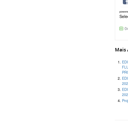
power
Sele
04
Mais A
EDI
FL
PR
EDI
202
EDI
202
Pro