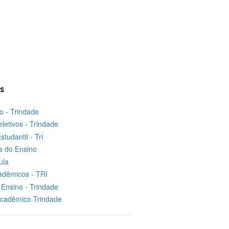
s
no - Trindade
letivos - Trindade
studantil - Tri
 do Ensino
ula
adêmicos - TRI
Ensino - Trindade
Acadêmico Trindade