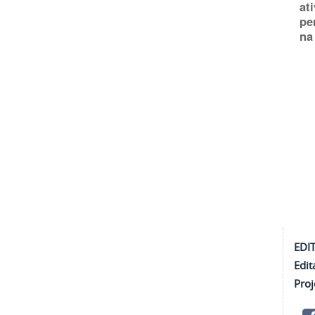
at
pe
na 
EDI
Edit
Proj