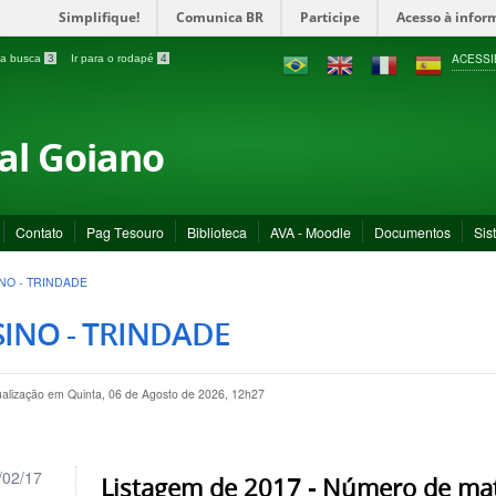
Simplifique!
Comunica BR
Participe
Acesso à infor
ACESSI
a a busca
3
Ir para o rodapé
4
ral Goiano
Contato
Pag Tesouro
Biblioteca
AVA - Moodle
Documentos
Sis
NO - TRINDADE
INO - TRINDADE
ualização em Quinta, 06 de Agosto de 2026, 12h27
/02/17
Listagem de 2017 - Número de matr