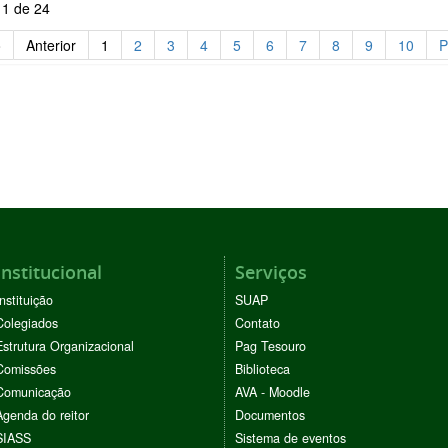
 1 de 24
o
Anterior
1
2
3
4
5
6
7
8
9
10
P
Institucional
Serviços
Instituição
SUAP
Colegiados
Contato
Estrutura Organizacional
Pag Tesouro
Comissões
Biblioteca
Comunicação
AVA - Moodle
Agenda do reitor
Documentos
SIASS
Sistema de eventos