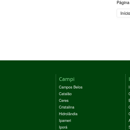
Página
Iníci
Campi
Campos Belos
Catalão
Ceres
Cristalina
Hidrolândia
Ipameri
Iporá