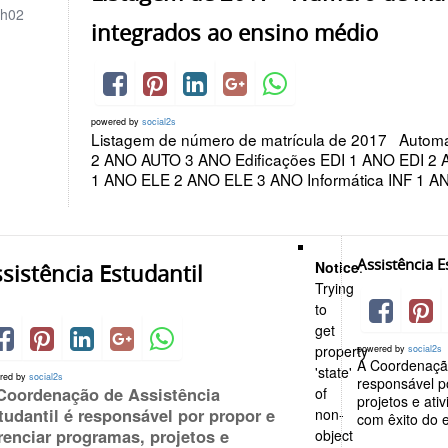
h02
integrados ao ensino médio
powered by
social2s
Listagem de número de matrícula de 2017 Autom
2 ANO AUTO 3 ANO Edificações EDI 1 ANO EDI 2 A
1 ANO ELE 2 ANO ELE 3 ANO Informática INF 1 A
Assistência E
Notice
:
sistência Estudantil
Trying
to
get
property
powered by
social2s
A Coordenação
'state'
red by
social2s
responsável p
Coordenação de Assistência
of
projetos e at
tudantil é responsável por propor e
non-
com êxito do e
renciar programas, projetos e
object