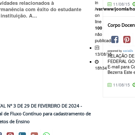
ividades relacionados à
in
11/08/15
rmanência com êxito do estudante
/var/www/joomla/h
instituição. A...
on
line
Corpo Docen
100
não
publicado
powered by
social2s
13/08/15
RELAÇÃO DE
FEDERAL GO
E-mail para C
18h34
Bezerra Este 
11/08/15
TAL N° 3 DE 29 DE FEVEREIRO DE 2024 -
al de Fluxo Contínuo para cadastramento de
etos de Ensino