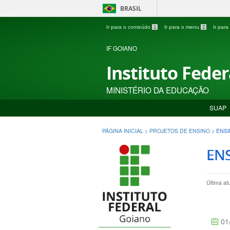
BRASIL
Ir para o conteúdo
1
Ir para o menu
2
Ir par
IF GOIANO
Instituto Fede
MINISTÉRIO DA EDUCAÇÃO
SUAP
PÁGINA INICIAL
>
PROJETOS DE ENSINO
>
ENSI
ENS
Última at
01