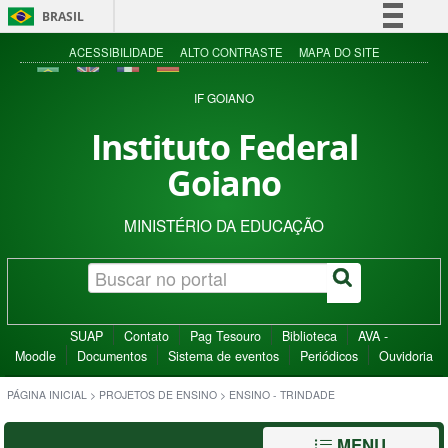
BRASIL
Simplifique!
ACESSIBILIDADE
ALTO CONTRASTE
MAPA DO SITE
Comunica BR
IF GOIANO
Participe
Instituto Federal
Acesso à informação
Goiano
Legislação
Canais
MINISTÉRIO DA EDUCAÇÃO
SUAP
Contato
Pag Tesouro
Biblioteca
AVA -
Moodle
Documentos
Sistema de eventos
Periódicos
Ouvidoria
PÁGINA INICIAL
>
PROJETOS DE ENSINO
>
ENSINO - TRINDADE
MENU