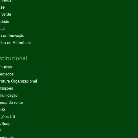
sse
 Verde
ndade
taí
o de Inovação
tro de Referência
stitucional
tituição
egiados
rutura Organizacional
missões
municação
nda do reitor
ASS
ições CS
I/Suap
P
egridade