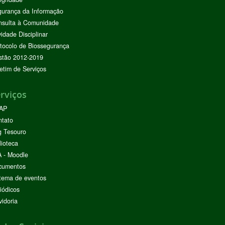
urança da Informação
nsulta à Comunidade
vidade Disciplinar
tocolo de Biossegurança
stão 2012-2019
etim de Serviços
rviços
AP
ntato
g Tesouro
lioteca
 - Moodle
cumentos
tema de eventos
iódicos
idoria