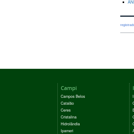
ANE
registra
Campi
Campos Belos
Catalão
Ceres
Cristalina
Hidrolândia
Ipameri