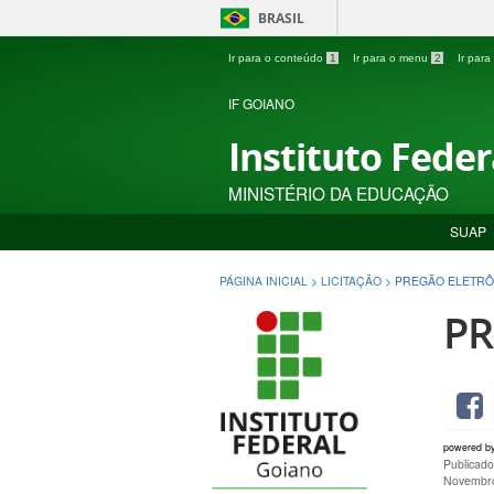
BRASIL
Ir para o conteúdo
1
Ir para o menu
2
Ir par
IF GOIANO
Instituto Fede
MINISTÉRIO DA EDUCAÇÃO
SUAP
PÁGINA INICIAL
>
LICITAÇÃO
>
PREGÃO ELETRÔN
PR
powered b
Publicado
Novembro