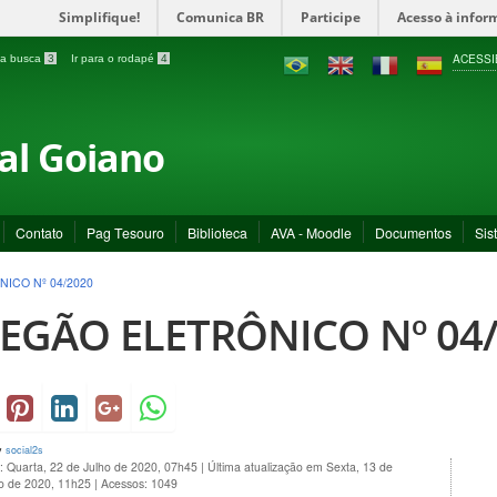
Simplifique!
Comunica BR
Participe
Acesso à infor
ACESSI
a a busca
3
Ir para o rodapé
4
ral Goiano
Contato
Pag Tesouro
Biblioteca
AVA - Moodle
Documentos
Sis
ICO Nº 04/2020
EGÃO ELETRÔNICO Nº 04
y
social2s
: Quarta, 22 de Julho de 2020, 07h45
|
Última atualização em Sexta, 13 de
 de 2020, 11h25
|
Acessos: 1049