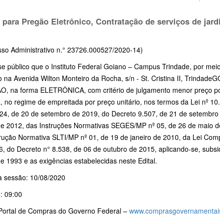
l para Pregão Eletrônico, Contratação de serviços de jar
sso Administrativo n.° 23726.000527/2020-14)
se público que o Instituto Federal Goiano – Campus Trindade, por mei
 na Avenida Wilton Monteiro da Rocha, s/n - St. Cristina II, TrindadeGO
, na forma ELETRÔNICA, com critério de julgamento menor preço po
a, no regime de empreitada por preço unitário, nos termos da Lei nº 10
024, de 20 de setembro de 2019, do Decreto 9.507, de 21 de setembro 
de 2012, das Instruções Normativas SEGES/MP nº 05, de 26 de maio de
trução Normativa SLTI/MP nº 01, de 19 de janeiro de 2010, da Lei Co
, do Decreto n° 8.538, de 06 de outubro de 2015, aplicando-se, subsid
e 1993 e as exigências estabelecidas neste Edital.
a sessão: 10/08/2020
: 09:00
 Portal de Compras do Governo Federal –
www.comprasgovernamentais