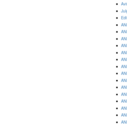
Avi
Jul
Edi
ANE
ANE
ANE
ANE
ANE
ANE
ANE
ANE
ANE
AN
ANE
ANE
ANE
ANE
ANE