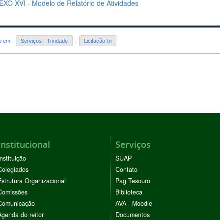
XO XVI - Modelo de Relatório de Atividades
do em:
Serviços - Trindade
,
Licitação-tri
Institucional
Serviços
Instituição
SUAP
Colegiados
Contato
Estrutura Organizacional
Pag Tesouro
Comissões
Biblioteca
Comunicação
AVA - Moodle
Agenda do reitor
Documentos