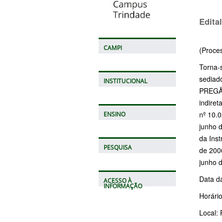
Edita
CAMPI
(Proce
Torna-
sediado
INSTITUCIONAL
PREGÃO
indiret
nº 10.
ENSINO
junho 
da Ins
PESQUISA
de 2006
junho d
Data d
ACESSO À
INFORMAÇÃO
Horário
Local: