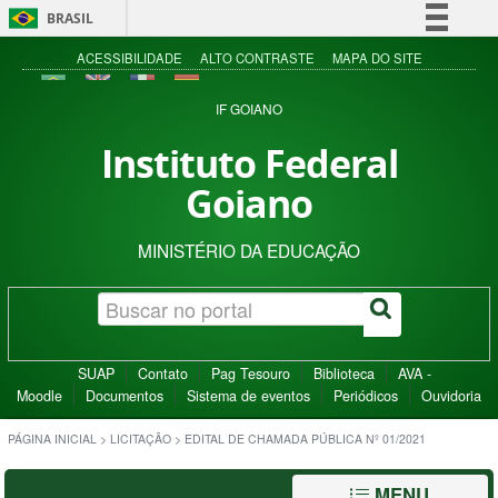
BRASIL
Simplifique!
ACESSIBILIDADE
ALTO CONTRASTE
MAPA DO SITE
Comunica BR
IF GOIANO
Participe
Instituto Federal
Acesso à informação
Goiano
Legislação
Canais
MINISTÉRIO DA EDUCAÇÃO
SUAP
Contato
Pag Tesouro
Biblioteca
AVA -
Moodle
Documentos
Sistema de eventos
Periódicos
Ouvidoria
PÁGINA INICIAL
>
LICITAÇÃO
>
EDITAL DE CHAMADA PÚBLICA Nº 01/2021
MENU