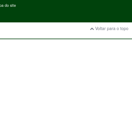
a do site
Voltar para o topo