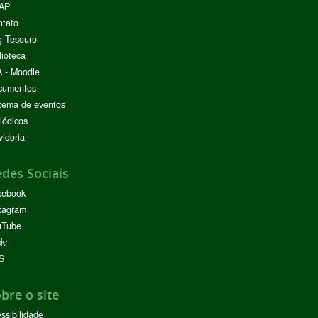
AP
ntato
g Tesouro
lioteca
 - Moodle
cumentos
tema de eventos
iódicos
idoria
des Sociais
cebook
tagram
uTube
ckr
S
bre o site
ssibilidade