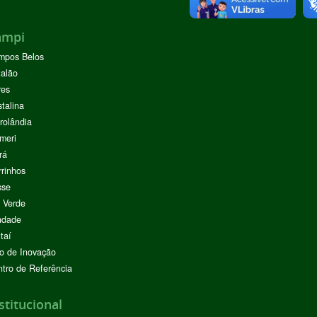
ampi
mpos Belos
alão
res
stalina
rolândia
meri
rá
rinhos
sse
 Verde
ndade
taí
o de Inovação
tro de Referência
stitucional