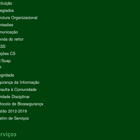
tituição
egiados
rutura Organizacional
missões
municação
nda do reitor
ASS
ições CS
I/Suap
P
egridade
urança da Informação
nsulta à Comunidade
vidade Disciplinar
tocolo de Biossegurança
stão 2012-2019
etim de Serviços
rviços