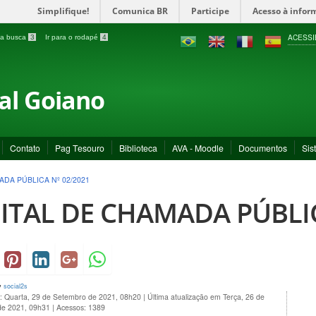
Simplifique!
Comunica BR
Participe
Acesso à infor
ACESSI
a a busca
3
Ir para o rodapé
4
ral Goiano
Contato
Pag Tesouro
Biblioteca
AVA - Moodle
Documentos
Sis
ADA PÚBLICA Nº 02/2021
ITAL DE CHAMADA PÚBLIC
y
social2s
o: Quarta, 29 de Setembro de 2021, 08h20
|
Última atualização em Terça, 26 de
de 2021, 09h31
|
Acessos: 1389