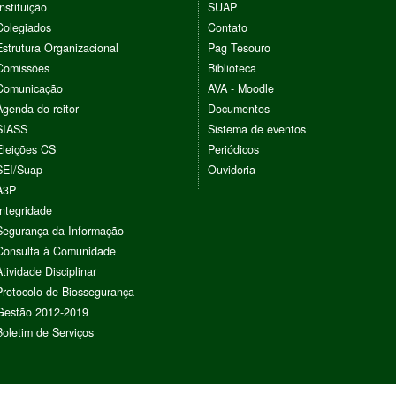
Instituição
SUAP
Colegiados
Contato
Estrutura Organizacional
Pag Tesouro
Comissões
Biblioteca
Comunicação
AVA - Moodle
Agenda do reitor
Documentos
SIASS
Sistema de eventos
Eleições CS
Periódicos
SEI/Suap
Ouvidoria
A3P
Integridade
Segurança da Informação
Consulta à Comunidade
Atividade Disciplinar
Protocolo de Biossegurança
Gestão 2012-2019
Boletim de Serviços