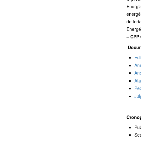
Energi
energét
de toda
Energé
– CPP 
Docum
Edi
Ane
Ane
Ata
Pe
Ju
Cronog
Pub
Ses