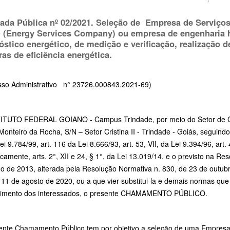
da Pública nº 02/2021. Seleção de Empresa de Serviços
(Energy Services Company) ou empresa de engenharia ha
óstico energético, de medição e verificação, realização 
ras de eficiência energética.
sso Administrativo n° 23726.000843.2021-69)
ITUTO FEDERAL GOIANO - Campus Trindade, por meio do Setor de Co
Monteiro da Rocha, S/N – Setor Cristina II - Trindade - Goiás, seguindo 
ei 9.784/99, art. 116 da Lei 8.666/93, art. 53, VII, da Lei 9.394/96, art
camente, arts. 2°, XII e 24, § 1°, da Lei 13.019/14, e o previsto na 
ho de 2013, alterada pela Resolução Normativa n. 830, de 23 de outub
11 de agosto de 2020, ou a que vier substitui-la e demais normas que 
imento dos interessados, o presente CHAMAMENTO PÚBLICO.
ente Chamamento Público tem por objetivo a seleção de uma Empresa