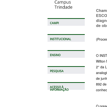
Chama
ESCO 
diagn
CAMPI
de ob
(Proce
INSTITUCIONAL
O INST
ENSINO
Wilton 
2° da L
PESQUISA
analogi
de jun
892 de 
ACESSO À
conhec
INFORMAÇÃO
O pres