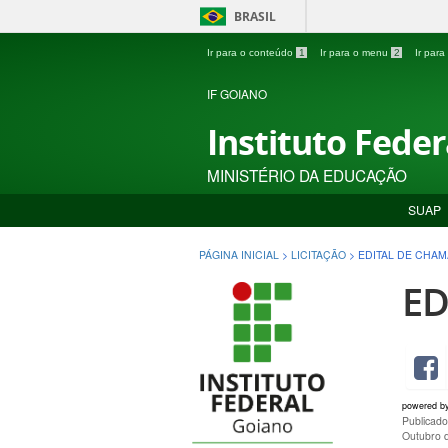
BRASIL
Ir para o conteúdo
1
Ir para o menu
2
Ir par
IF GOIANO
Instituto Fede
MINISTÉRIO DA EDUCAÇÃO
SUAP
PÁGINA INICIAL
>
LICITAÇÃO
>
EDITAL DE CHAM
ED
powered b
Publicad
Outubro 