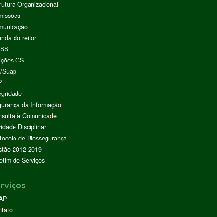
rutura Organizacional
missões
municação
nda do reitor
ASS
ições CS
I/Suap
P
egridade
urança da Informação
nsulta à Comunidade
vidade Disciplinar
tocolo de Biossegurança
stão 2012-2019
etim de Serviços
rviços
AP
ntato