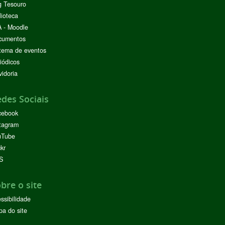
g Tesouro
lioteca
 - Moodle
cumentos
tema de eventos
iódicos
idoria
des Sociais
cebook
tagram
uTube
ckr
S
bre o site
ssibilidade
a do site