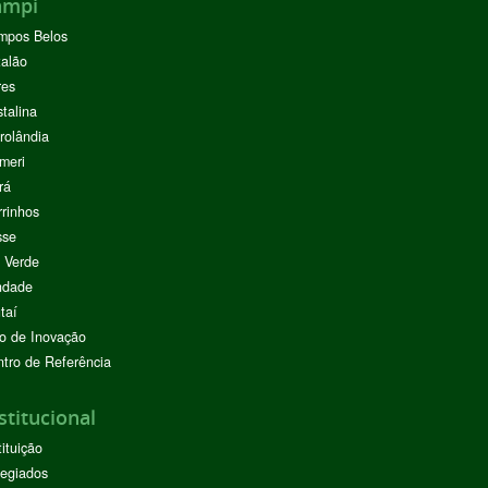
ampi
mpos Belos
alão
res
stalina
rolândia
meri
rá
rinhos
sse
 Verde
ndade
taí
o de Inovação
tro de Referência
stitucional
tituição
egiados