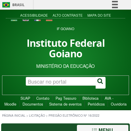
BRASIL
Simplifique!
ACESSIBILIDADE
ALTO CONTRASTE
MAPA DO SITE
Comunica BR
IF GOIANO
Participe
Instituto Federal
Acesso à informação
Goiano
Legislação
Canais
MINISTÉRIO DA EDUCAÇÃO
SUAP
Contato
Pag Tesouro
Biblioteca
AVA -
Moodle
Documentos
Sistema de eventos
Periódicos
Ouvidoria
PÁGINA INICIAL
>
LICITAÇÃO
>
PREGÃO ELETRÔNICO Nº 16/2022
MENU