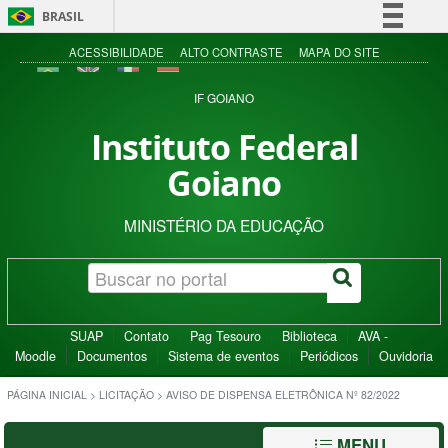
BRASIL
Simplifique!
ACESSIBILIDADE
ALTO CONTRASTE
MAPA DO SITE
Comunica BR
IF GOIANO
Participe
Instituto Federal
Acesso à informação
Goiano
Legislação
Canais
MINISTÉRIO DA EDUCAÇÃO
SUAP
Contato
Pag Tesouro
Biblioteca
AVA -
Moodle
Documentos
Sistema de eventos
Periódicos
Ouvidoria
PÁGINA INICIAL
>
LICITAÇÃO
>
AVISO DE DISPENSA ELETRÔNICA Nº 82/2022
MENU