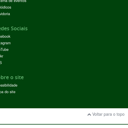
tema de eventos
iódicos
idoria
des Sociais
cebook
tagram
uTube
ckr
S
bre o site
ssibilidade
a do site
Voltar para o topo