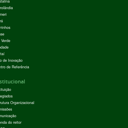
stalina
rolândia
meri
rá
rinhos
sse
 Verde
ndade
taí
o de Inovação
tro de Referência
stitucional
tituição
egiados
rutura Organizacional
missões
municação
nda do reitor