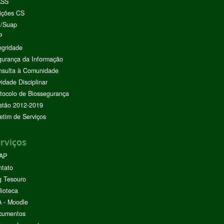
ASS
ições CS
I/Suap
P
egridade
urança da Informação
nsulta à Comunidade
vidade Disciplinar
tocolo de Biossegurança
stão 2012-2019
etim de Serviços
rviços
AP
ntato
g Tesouro
lioteca
 - Moodle
cumentos