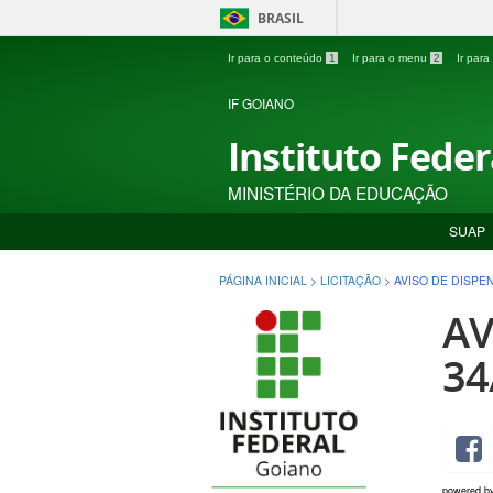
BRASIL
Ir para o conteúdo
1
Ir para o menu
2
Ir par
IF GOIANO
Instituto Fede
MINISTÉRIO DA EDUCAÇÃO
SUAP
PÁGINA INICIAL
>
LICITAÇÃO
>
AVISO DE DISPEN
AV
34
powered b