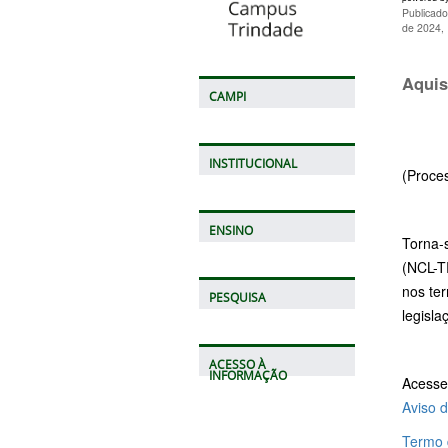
Publicado
de 2024,
Aquis
CAMPI
INSTITUCIONAL
(Proce
ENSINO
Torna-
(NCL-TR
nos te
PESQUISA
legisla
ACESSO À
INFORMAÇÃO
Acesse
Aviso 
Termo 