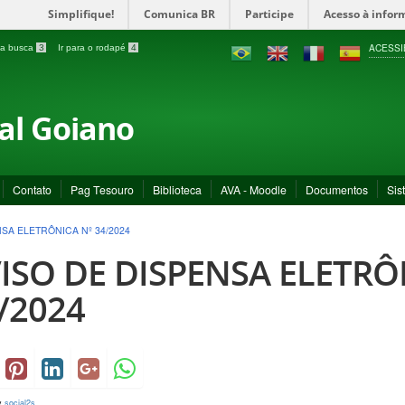
Simplifique!
Comunica BR
Participe
Acesso à infor
ACESSI
a a busca
3
Ir para o rodapé
4
ral Goiano
Contato
Pag Tesouro
Biblioteca
AVA - Moodle
Documentos
Sis
SA ELETRÔNICA Nº 34/2024
ISO DE DISPENSA ELETRÔ
/2024
y
social2s