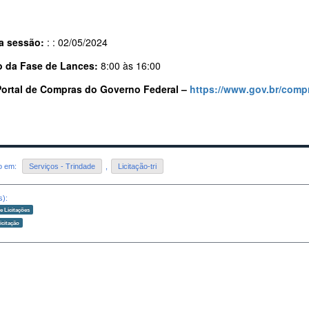
a sessão:
: : 02/05/2024
o da Fase de Lances:
8:00 às 16:00
Portal de Compras do Governo Federal –
https://www.gov.br/compr
do em:
Serviços - Trindade
,
Licitação-tri
s):
 Licitações
icitação