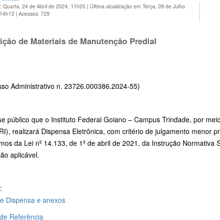
: Quarta, 24 de Abril de 2024, 11h20
|
Última atualização em Terça, 09 de Julho
 14h13
|
Acessos: 729
ição de Materiais de Manutenção Predial
sso Administrativo n. 23726.000386.2024-55)
se público que o Instituto Federal Goiano – Campus Trindade, por mei
I), realizará Dispensa Eletrônica, com critério de julgamento menor preç
rmos da Lei nº 14.133, de 1º de abril de 2021, da Instrução Normativ
ção aplicável.
:
de Dispensa e anexos
de Referência