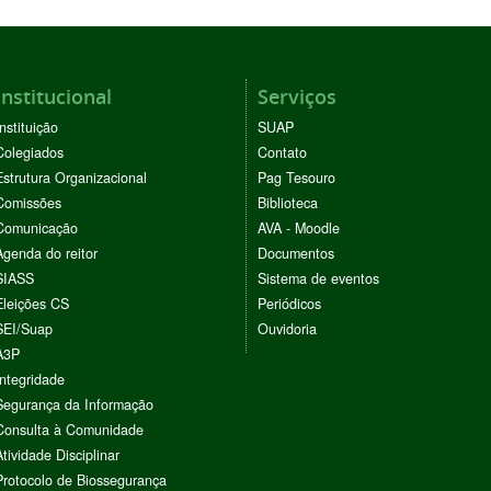
Institucional
Serviços
Instituição
SUAP
Colegiados
Contato
Estrutura Organizacional
Pag Tesouro
Comissões
Biblioteca
Comunicação
AVA - Moodle
Agenda do reitor
Documentos
SIASS
Sistema de eventos
Eleições CS
Periódicos
SEI/Suap
Ouvidoria
A3P
Integridade
Segurança da Informação
Consulta à Comunidade
Atividade Disciplinar
Protocolo de Biossegurança