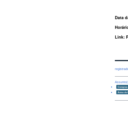
Data d
Horári
Link: 
registra
Assunto(
Compras e
Aviso de l