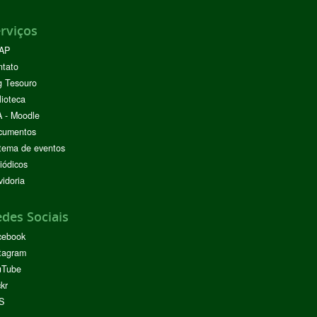
rviços
AP
ntato
g Tesouro
lioteca
 - Moodle
cumentos
tema de eventos
iódicos
idoria
des Sociais
cebook
tagram
uTube
ckr
S