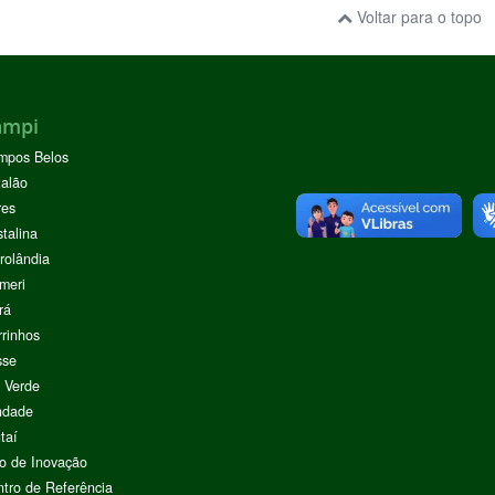
Voltar para o topo
ampi
mpos Belos
alão
res
stalina
rolândia
meri
rá
rinhos
sse
 Verde
ndade
taí
o de Inovação
tro de Referência