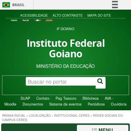
BRASIL
Simplifique!
ACESSIBILIDADE
ALTO CONTRASTE
MAPA DO SITE
Comunica BR
IF GOIANO
Participe
Instituto Federal
Acesso à informação
Goiano
Legislação
Canais
MINISTÉRIO DA EDUCAÇÃO
SUAP
Contato
Pag Tesouro
Biblioteca
AVA -
Moodle
Documentos
Sistema de eventos
Periódicos
Ouvidoria
PÁGINA INICIAL
>
LOCALIZAÇÃO
>
INSTITUCIONAL CERES
>
REDES SOCIAIS DO
CAMPUS CERES
MENU