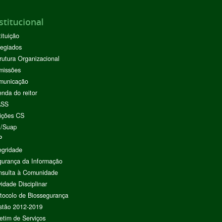
stitucional
tituição
egiados
rutura Organizacional
missões
municação
nda do reitor
ASS
ições CS
I/Suap
P
egridade
urança da Informação
nsulta à Comunidade
vidade Disciplinar
tocolo de Biossegurança
stão 2012-2019
etim de Serviços