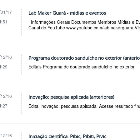
/01/17
Lab Maker Guará - mídias e eventos
h51
Informações Gerais Documentos Membros Mídias e E
Canal do YouTube www.youtube.com/labmakerguara Víd
/12/16
Programa doutorado sanduíche no exterior (anterio
h29
Editais Programa de doutorado sanduíche no exterior
/12/16
Inovação: pesquisa aplicada (anteriores)
h27
Edital inovação: pesquisa aplicada Acesse resultado fina
/12/16
Iniciação científica: Pibic, Pibiti, Pivic