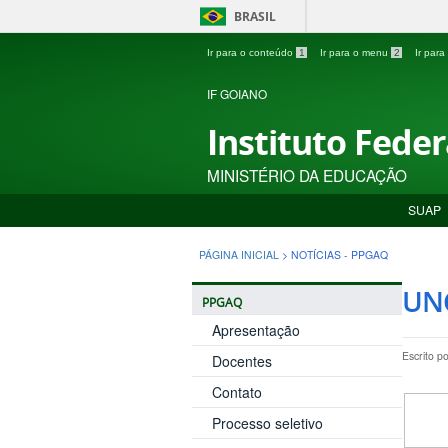
BRASIL
Ir para o conteúdo
1
Ir para o menu
2
Ir par
IF GOIANO
Instituto Fede
MINISTÉRIO DA EDUCAÇÃO
SUAP
PÁGINA INICIAL
>
NOTÍCIAS - PPGAQ
UN
PPGAQ
Apresentação
Escrito p
Docentes
Contato
Processo seletivo