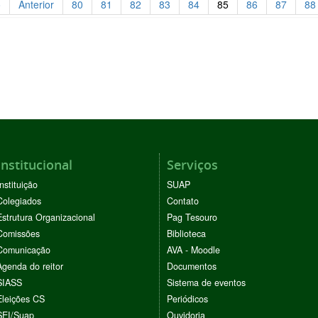
o
Anterior
80
81
82
83
84
85
86
87
88
Institucional
Serviços
Instituição
SUAP
Colegiados
Contato
Estrutura Organizacional
Pag Tesouro
Comissões
Biblioteca
Comunicação
AVA - Moodle
Agenda do reitor
Documentos
SIASS
Sistema de eventos
Eleições CS
Periódicos
SEI/Suap
Ouvidoria