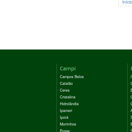
Iníci
Campi
Campos Belos
Catalão
Ceres
Cristalina
Hidrolândia
Ipameri
Iporá
Morrinhos
Posse