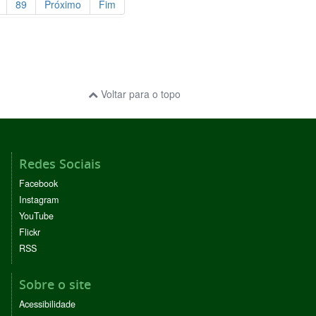
89
Próximo
Fim
Voltar para o topo
Redes Sociais
Facebook
Instagram
YouTube
Flickr
RSS
Sobre o site
Acessibilidade