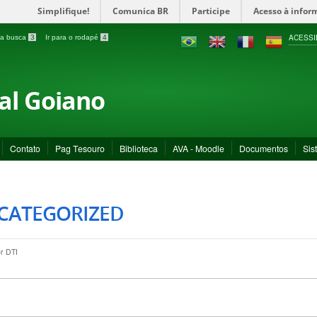
Simplifique!
Comunica BR
Participe
Acesso à infor
ACESSI
a a busca
3
Ir para o rodapé
4
ral Goiano
Contato
Pag Tesouro
Biblioteca
AVA - Moodle
Documentos
Sis
CATEGORIZED
or
DTI