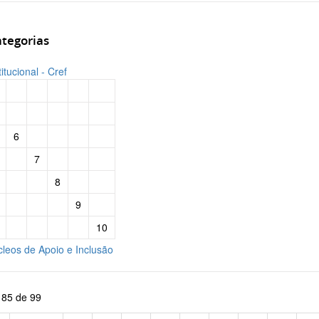
tegorias
titucional - Cref
6
7
8
9
10
leos de Apoio e Inclusão
 85 de 99