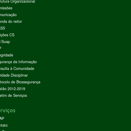
rutura Organizacional
missões
municação
nda do reitor
ASS
ições CS
I/Suap
P
egridade
urança da Informação
nsulta à Comunidade
vidade Disciplinar
tocolo de Biossegurança
stão 2012-2019
etim de Serviços
rviços
AP
ntato