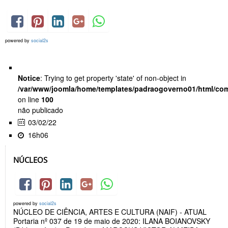
powered by
social2s
Notice
: Trying to get property 'state' of non-object in
/var/www/joomla/home/templates/padraogoverno01/html/com
on line
100
não publicado
03/02/22
16h06
NÚCLEOS
powered by
social2s
NÚCLEO DE CIÊNCIA, ARTES E CULTURA (NAIF) - ATUAL
Portaria nº 037 de 19 de maio de 2020: ILANA BOIANOVSKY