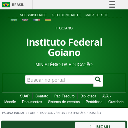
BRASIL
Simplifique!
ACESSIBILIDADE
ALTO CONTRASTE
MAPA DO SITE
Comunica BR
IF GOIANO
Participe
Instituto Federal
Acesso à informação
Goiano
Legislação
Canais
MINISTÉRIO DA EDUCAÇÃO
SUAP
Contato
Pag Tesouro
Biblioteca
AVA -
Moodle
Documentos
Sistema de eventos
Periódicos
Ouvidoria
PÁGINA INICIAL
>
PARCERIAS/CONVÊNIOS
>
EXTENSÃO - CATALÃO
MENU