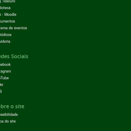
g Tesouro
lioteca
 - Moodle
cumentos
tema de eventos
iódicos
idoria
des Sociais
cebook
tagram
uTube
ckr
S
bre o site
ssibilidade
a do site