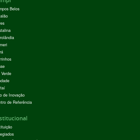
ampi
mpos Belos
alão
res
stalina
rolândia
meri
rá
rinhos
sse
 Verde
ndade
taí
o de Inovação
tro de Referência
stitucional
tituição
egiados