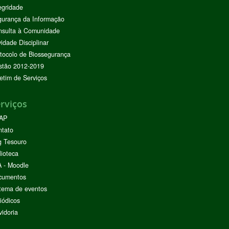
egridade
urança da Informação
nsulta à Comunidade
vidade Disciplinar
tocolo de Biossegurança
stão 2012-2019
etim de Serviços
rviços
AP
ntato
g Tesouro
lioteca
 - Moodle
cumentos
tema de eventos
iódicos
idoria