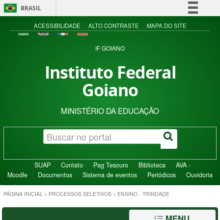
BRASIL
Simplifique!
ACESSIBILIDADE
ALTO CONTRASTE
MAPA DO SITE
Comunica BR
IF GOIANO
Participe
Instituto Federal
Acesso à informação
Goiano
Legislação
Canais
MINISTÉRIO DA EDUCAÇÃO
SUAP
Contato
Pag Tesouro
Biblioteca
AVA -
Moodle
Documentos
Sistema de eventos
Periódicos
Ouvidoria
PÁGINA INICIAL
>
PROCESSOS SELETIVOS
>
ENSINO - TRINDADE
MENU