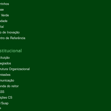
rinhos
sse
 Verde
ndade
taí
o de Inovação
tro de Referência
stitucional
tituição
egiados
rutura Organizacional
missões
municação
nda do reitor
ASS
ições CS
I/Suap
P