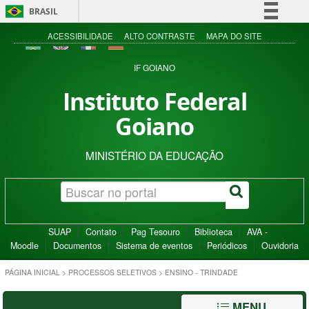
BRASIL
Simplifique!
ACESSIBILIDADE
ALTO CONTRASTE
MAPA DO SITE
Comunica BR
IF GOIANO
Participe
Instituto Federal
Acesso à informação
Goiano
Legislação
Canais
MINISTÉRIO DA EDUCAÇÃO
SUAP
Contato
Pag Tesouro
Biblioteca
AVA -
Moodle
Documentos
Sistema de eventos
Periódicos
Ouvidoria
PÁGINA INICIAL
>
PROCESSOS SELETIVOS
>
ENSINO - TRINDADE
MENU