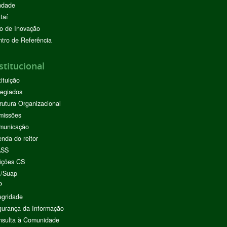
ndade
taí
o de Inovação
tro de Referência
stitucional
tituição
egiados
rutura Organizacional
missões
municação
nda do reitor
ASS
ições CS
I/Suap
P
egridade
urança da Informação
nsulta à Comunidade