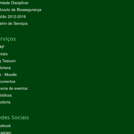
vidade Disciplinar
tocolo de Biossegurança
stão 2012-2019
etim de Serviços
rviços
AP
ntato
g Tesouro
lioteca
 - Moodle
cumentos
tema de eventos
iódicos
idoria
des Sociais
cebook
tagram