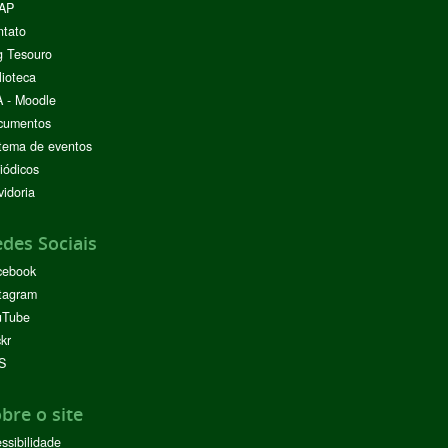
AP
ntato
g Tesouro
lioteca
 - Moodle
cumentos
tema de eventos
iódicos
idoria
des Sociais
cebook
tagram
uTube
ckr
S
bre o site
ssibilidade