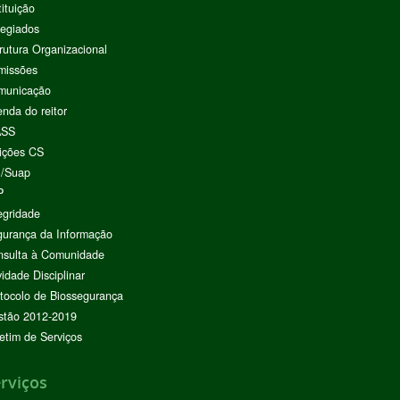
tituição
egiados
rutura Organizacional
missões
municação
nda do reitor
ASS
ições CS
I/Suap
P
egridade
urança da Informação
nsulta à Comunidade
vidade Disciplinar
tocolo de Biossegurança
stão 2012-2019
etim de Serviços
rviços