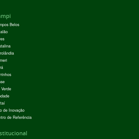
ampi
mpos Belos
alão
res
stalina
rolândia
meri
rá
rinhos
sse
 Verde
ndade
taí
o de Inovação
tro de Referência
stitucional