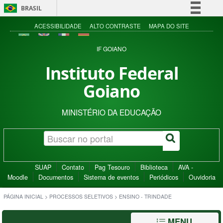
BRASIL
Simplifique!
ACESSIBILIDADE
ALTO CONTRASTE
MAPA DO SITE
Comunica BR
IF GOIANO
Participe
Instituto Federal
Acesso à informação
Goiano
Legislação
Canais
MINISTÉRIO DA EDUCAÇÃO
SUAP
Contato
Pag Tesouro
Biblioteca
AVA -
Moodle
Documentos
Sistema de eventos
Periódicos
Ouvidoria
PÁGINA INICIAL
>
PROCESSOS SELETIVOS
>
ENSINO - TRINDADE
MENU