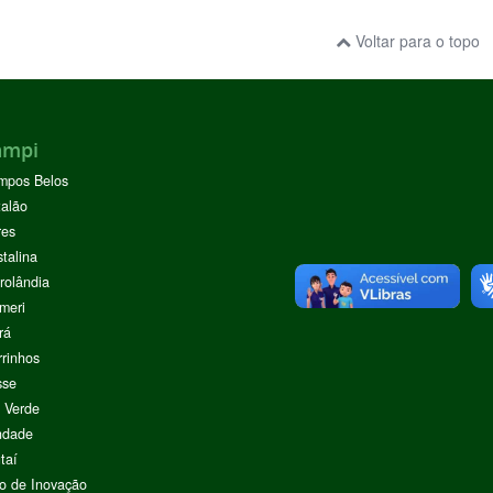
Voltar para o topo
ampi
mpos Belos
alão
res
stalina
rolândia
meri
rá
rinhos
sse
 Verde
ndade
taí
o de Inovação