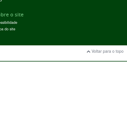
S
bre o site
ssibilidade
a do site
Voltar para o topo