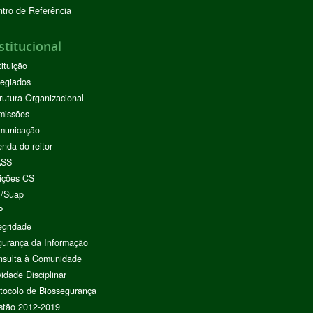
tro de Referência
stitucional
tituição
egiados
rutura Organizacional
missões
municação
nda do reitor
ASS
ições CS
I/Suap
P
egridade
urança da Informação
nsulta à Comunidade
vidade Disciplinar
tocolo de Biossegurança
stão 2012-2019