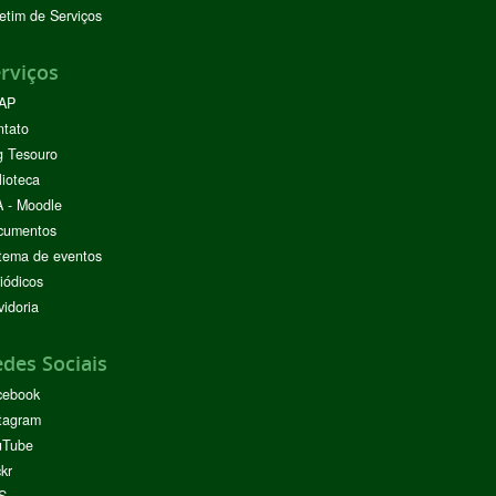
etim de Serviços
rviços
AP
ntato
g Tesouro
lioteca
 - Moodle
cumentos
tema de eventos
iódicos
idoria
des Sociais
cebook
tagram
uTube
ckr