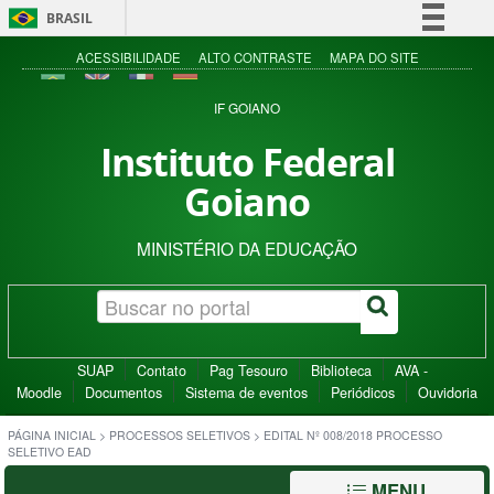
BRASIL
Simplifique!
ACESSIBILIDADE
ALTO CONTRASTE
MAPA DO SITE
Comunica BR
IF GOIANO
Participe
Instituto Federal
Acesso à informação
Goiano
Legislação
Canais
MINISTÉRIO DA EDUCAÇÃO
SUAP
Contato
Pag Tesouro
Biblioteca
AVA -
Moodle
Documentos
Sistema de eventos
Periódicos
Ouvidoria
PÁGINA INICIAL
>
PROCESSOS SELETIVOS
>
EDITAL Nº 008/2018 PROCESSO
SELETIVO EAD
MENU