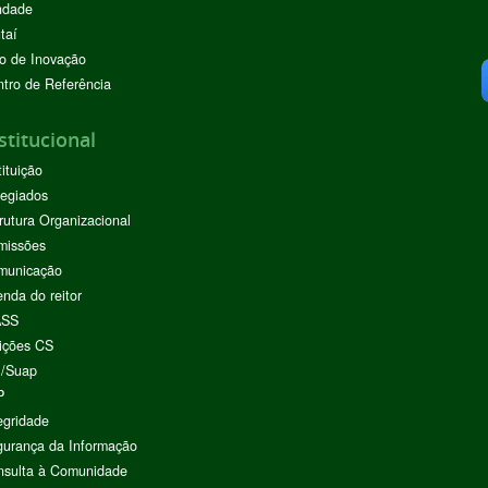
ndade
taí
o de Inovação
tro de Referência
stitucional
tituição
egiados
rutura Organizacional
missões
municação
nda do reitor
ASS
ições CS
I/Suap
P
egridade
urança da Informação
nsulta à Comunidade