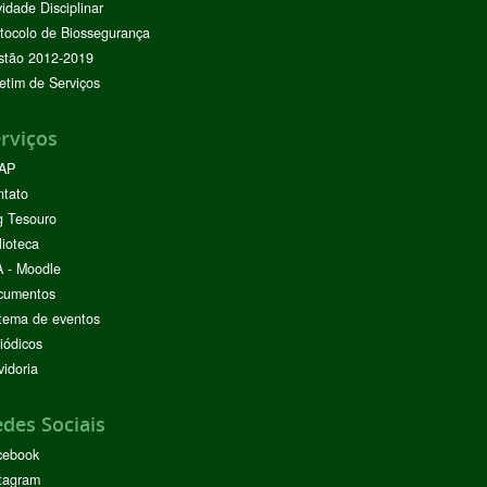
vidade Disciplinar
tocolo de Biossegurança
stão 2012-2019
etim de Serviços
rviços
AP
ntato
g Tesouro
lioteca
 - Moodle
cumentos
tema de eventos
iódicos
idoria
des Sociais
cebook
tagram