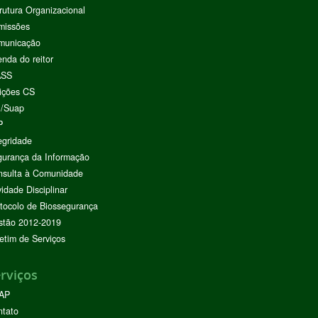
rutura Organizacional
missões
municação
nda do reitor
ASS
ições CS
I/Suap
P
egridade
urança da Informação
nsulta à Comunidade
vidade Disciplinar
tocolo de Biossegurança
stão 2012-2019
etim de Serviços
rviços
AP
ntato