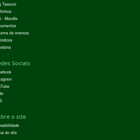
g Tesouro
lioteca
 - Moodle
cumentos
tema de eventos
iódicos
idoria
des Sociais
cebook
tagram
uTube
ckr
S
bre o site
ssibilidade
a do site