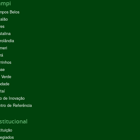
ampi
mpos Belos
alão
res
stalina
rolândia
meri
rá
rinhos
sse
 Verde
ndade
taí
o de Inovação
tro de Referência
stitucional
tituição
egiados