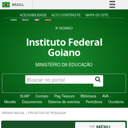
BRASIL
Simplifique!
ACESSIBILIDADE
ALTO CONTRASTE
MAPA DO SITE
Comunica BR
IF GOIANO
Participe
Instituto Federal
Acesso à informação
Goiano
Legislação
Canais
MINISTÉRIO DA EDUCAÇÃO
SUAP
Contato
Pag Tesouro
Biblioteca
AVA -
Moodle
Documentos
Sistema de eventos
Periódicos
Ouvidoria
PÁGINA INICIAL
>
PROJETOS DE PESQUISA
MENU