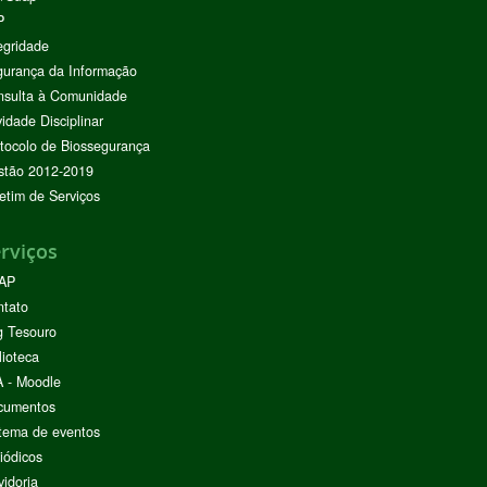
P
egridade
urança da Informação
nsulta à Comunidade
vidade Disciplinar
tocolo de Biossegurança
stão 2012-2019
etim de Serviços
rviços
AP
ntato
g Tesouro
lioteca
 - Moodle
cumentos
tema de eventos
iódicos
idoria