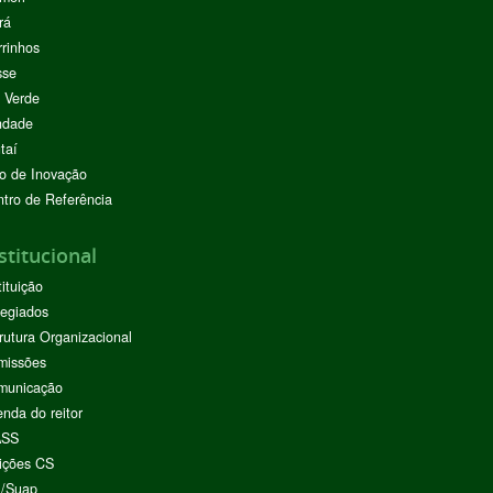
rá
rinhos
sse
 Verde
ndade
taí
o de Inovação
tro de Referência
stitucional
tituição
egiados
rutura Organizacional
missões
municação
nda do reitor
ASS
ições CS
I/Suap