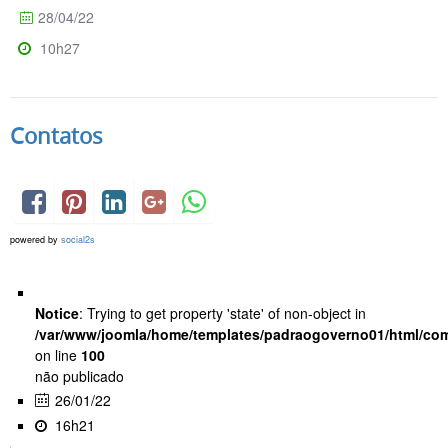
28/04/22
10h27
Contatos
powered by
social2s
Notice
: Trying to get property 'state' of non-object in
/var/www/joomla/home/templates/padraogoverno01/html/com
on line
100
não publicado
26/01/22
16h21