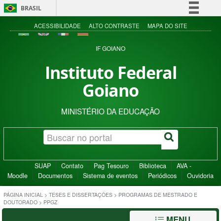
BRASIL
Simplifique!
ACESSIBILIDADE
ALTO CONTRASTE
MAPA DO SITE
Comunica BR
IF GOIANO
Participe
Instituto Federal
Acesso à informação
Goiano
Legislação
Canais
MINISTÉRIO DA EDUCAÇÃO
SUAP
Contato
Pag Tesouro
Biblioteca
AVA -
Moodle
Documentos
Sistema de eventos
Periódicos
Ouvidoria
PÁGINA INICIAL
>
TESES E DISSERTAÇÕES
>
PROGRAMAS DE MESTRADO E
DOUTORADO
>
PPGZ
MENU