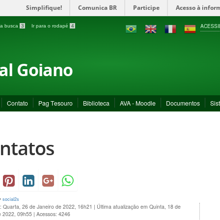
Simplifique!
Comunica BR
Participe
Acesso à infor
ACESSI
a a busca
3
Ir para o rodapé
4
ral Goiano
Contato
Pag Tesouro
Biblioteca
AVA - Moodle
Documentos
Sis
ntatos
y
social2s
: Quarta, 26 de Janeiro de 2022, 16h21
|
Última atualização em Quinta, 18 de
e 2022, 09h55
|
Acessos: 4246