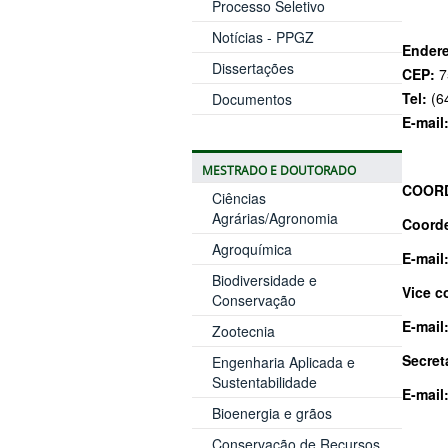
Processo Seletivo
Notícias - PPGZ
Ender
Dissertações
CEP:
7
Tel:
(6
Documentos
E-mail
MESTRADO E DOUTORADO
COOR
Ciências
Agrárias/Agronomia
Coord
Agroquímica
E-mail
Biodiversidade e
Vice c
Conservação
E-mail
Zootecnia
Secret
Engenharia Aplicada e
Sustentabilidade
E-mail
Bioenergia e grãos
Conservação de Recursos