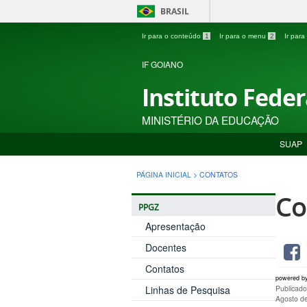
BRASIL
Ir para o conteúdo
1
Ir para o menu
2
Ir par
IF GOIANO
Instituto Fede
MINISTÉRIO DA EDUCAÇÃO
SUAP
PÁGINA INICIAL
>
CONTATOS
Co
PPGZ
Apresentação
Docentes
Contatos
powered b
Linhas de Pesquisa
Publicado
Agosto d