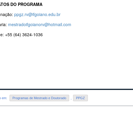
ATOS DO PROGRAMA
enação:
ppgz.rv@ifgoiano.edu.br
aria:
mestradoifgoianorv@hotmail.com
ne: +55 (64) 3624-1036
do em:
Programas de Mestrado e Doutorado
,
PPGZ