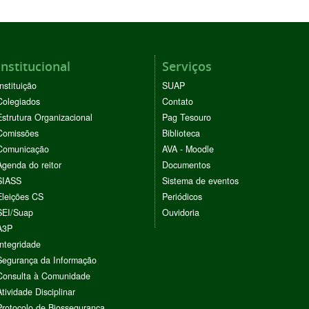
Institucional
Serviços
Instituição
SUAP
Colegiados
Contato
Estrutura Organizacional
Pag Tesouro
Comissões
Biblioteca
Comunicação
AVA - Moodle
Agenda do reitor
Documentos
SIASS
Sistema de eventos
Eleições CS
Periódicos
SEI/Suap
Ouvidoria
A3P
Integridade
Segurança da Informação
Consulta à Comunidade
Atividade Disciplinar
Protocolo de Biossegurança