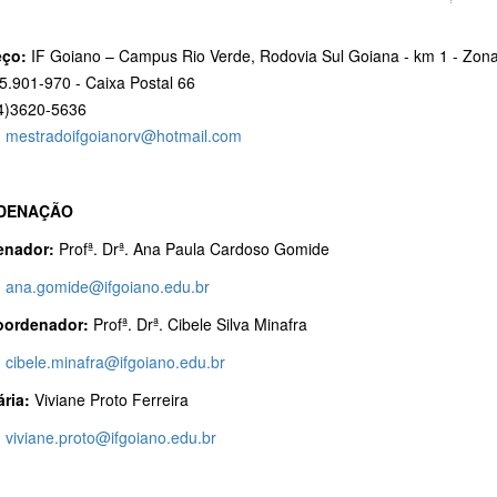
eço:
IF Goiano – Campus Rio Verde, Rodovia Sul Goiana - km 1 - Zona
5.901-970 - Caixa Postal 66
4)3620-5636
:
mestradoifgoianorv@hotmail.com
DENAÇÃO
enador:
Profª. Drª. Ana Paula Cardoso Gomide
:
ana.gomide@ifgoiano.edu.br
oordenador:
Profª. Drª. Cibele Silva Minafra
:
cibele.minafra@ifgoiano.edu.br
ária:
Viviane Proto Ferreira
:
viviane.proto@ifgoiano.edu.br