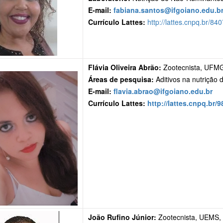
E-mail:
fabiana.santos@ifgoiano.edu.b
Currículo Lattes:
http://lattes.cnpq.br/
Flávia Oliveira Abrão:
Zootecnista, UFM
Áreas de pesquisa:
Aditivos na nutrição 
E-mail:
flavia.abrao@ifgoiano.edu.br
Currículo Lattes:
http://lattes.cnpq.br
João Rufino Júnior:
Zootecnista, UEMS,