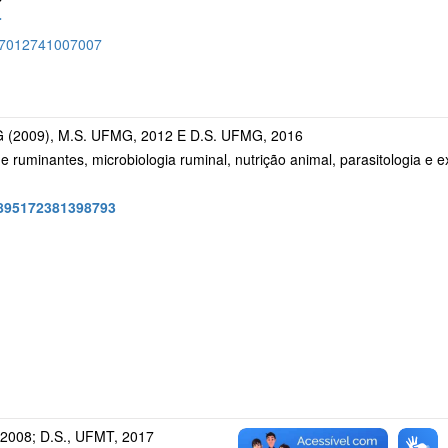
r
8407012741007007
G (2009), M.S. UFMG, 2012 E D.S. UFMG, 2016
de ruminantes, microbiologia ruminal, nutrição animal, parasitologia e
/9895172381398793
 2008; D.S., UFMT, 2017