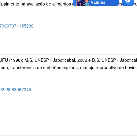
cipalmente na avaliação de alimentos e resíduos agroindustriais para r
/3473697371155236
 UFU (1998); M.S. UNESP - Jaboticabal, 2002 e D.S. UNESP - Jabotica
men, transferência de embriões equinos, manejo reprodutivo de bovino
7900228088067245