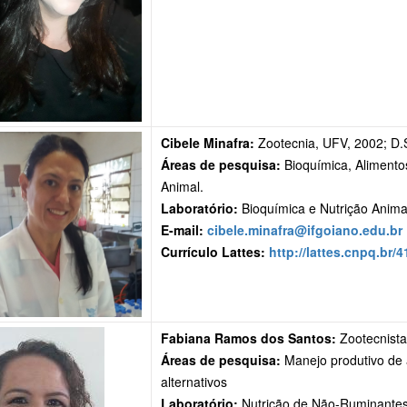
Cibele Minafra:
Zootecnia, UFV, 2002; D.
Áreas de pesquisa:
Bioquímica, Alimento
Animal.
Laboratório:
Bioquímica e Nutrição Anima
E-mail:
cibele.minafra@ifgoiano.edu.br
Currículo Lattes:
http://lattes.cnpq.br
Fabiana Ramos dos Santos:
Zootecnista
Áreas de pesquisa:
Manejo produtivo de 
alternativos
Laboratório:
Nutrição de Não-Ruminante