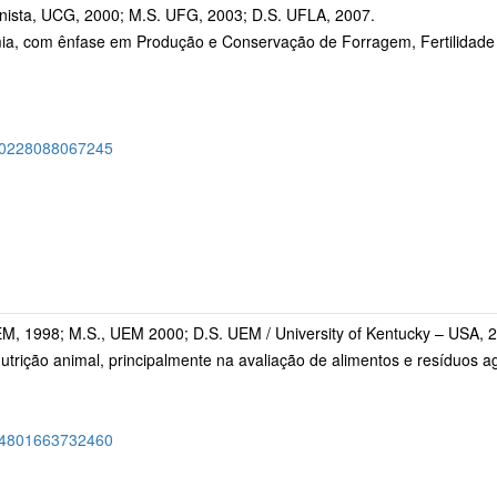
nista, UCG, 2000; M.S. UFG, 2003; D.S. UFLA, 2007.
a, com ênfase em Produção e Conservação de Forragem, Fertilidade do
7900228088067245
EM, 1998; M.S., UEM 2000; D.S. UEM / University of Kentucky – USA, 
utrição animal, principalmente na avaliação de alimentos e resíduos ag
9694801663732460