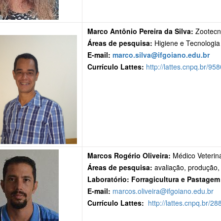
Marco Antônio Pereira da Silva:
Zootecn
Áreas de pesquisa:
Higiene e Tecnologia
E-mail:
marco.silva@ifgoiano.edu.br
Currículo Lattes:
http://lattes.cnpq.br/
Marcos Rogério Oliveira:
Médico Veteriná
Áreas de pesquisa:
avaliação, produção, 
Laboratório:
Forragicultura e Pastagem
E-mail:
marcos.oliveira@ifgoiano.edu.br
Currículo Lattes:
http://lattes.cnpq.br/