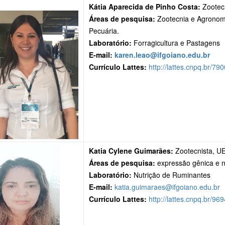
Kátia Aparecida de Pinho Costa:
Zootec
Áreas de pesquisa:
Zootecnia e Agronomi
Pecuária.
Laboratório:
Forragicultura e Pastagens
E-mail:
karen.leao@ifgoiano.edu.br
Currículo Lattes:
http://lattes.cnpq.br/
Katia Cylene Guimarães:
Zootecnista, U
Áreas de pesquisa:
expressão gênica e n
Laboratório:
Nutrição de Ruminantes
E-mail:
katia.guimaraes@ifgoiano.edu.br
Currículo Lattes:
http://lattes.cnpq.br/