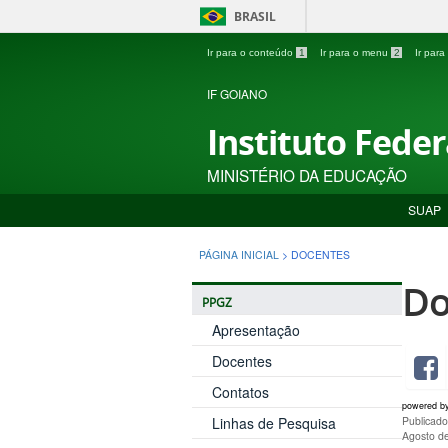
BRASIL
Ir para o conteúdo
1
Ir para o menu
2
Ir par
IF GOIANO
Instituto Fede
MINISTÉRIO DA EDUCAÇÃO
SUAP
PÁGINA INICIAL
>
DOCENTES
Do
PPGZ
Apresentação
Docentes
Contatos
powered b
Linhas de Pesquisa
Publicado
Agosto d