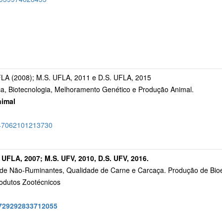
FLA (2008); M.S. UFLA, 2011 e D.S. UFLA, 2015
tica, Biotecnologia, Melhoramento Genético e Produção Animal.
nimal
5047062101213730
UFLA, 2007; M.S. UFV, 2010, D.S. UFV, 2016.
de Não-Ruminantes, Qualidade de Carne e Carcaça. Produção de Bioener
odutos Zootécnicos
/3729292833712055