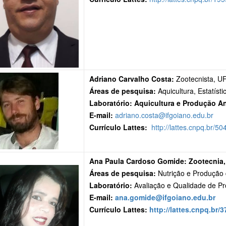
Adriano Carvalho Costa:
Zootecnista, U
Áreas de pesquisa:
Aquicultura, Estatís
Laboratório: Aquicultura e Produção A
E-mail:
adriano.costa@ifgoiano.edu.br
Currículo Lattes:
http://lattes.cnpq.br/
Ana Paula Cardoso Gomide: Zootecnia, 
Áreas de pesquisa:
Nutrição e Produção 
Laboratório:
Avaliação e Qualidade de Pr
E-mail:
ana.gomide@ifgoiano.edu.br
Currículo Lattes:
http://lattes.cnpq.br