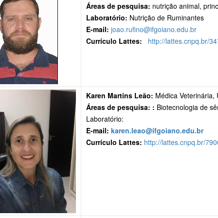
Áreas de pesquisa:
nutrição animal, prin
Laboratório:
Nutrição de Ruminantes
E-mail:
joao.rufino@ifgoiano.edu.br
Currículo Lattes:
http://lattes.cnpq.br
Karen Martins Leão
:
Médica Veterinária,
Áreas de pesquisa: :
Biotecnologia de sê
Laboratório:
E-mail:
karen.leao@ifgoiano.edu.br
Currículo Lattes:
http://lattes.cnpq.br/