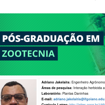
Adriano Jakelaits
:
Engenheiro Agrônomo,
Áreas de pesquisa:
Interação herbicida am
Laboratório:
Plantas Daninhas
E-mail:
adriano.jakelaitis@ifgoiano.edu
Currículo Lattes:
http://lattes.cnpq.br/