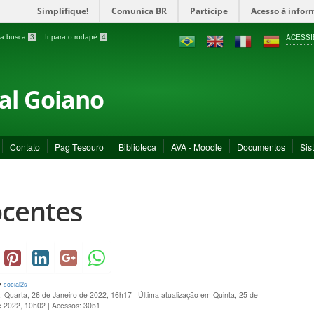
Simplifique!
Comunica BR
Participe
Acesso à infor
ACESSI
a a busca
3
Ir para o rodapé
4
ral Goiano
Contato
Pag Tesouro
Biblioteca
AVA - Moodle
Documentos
Sis
centes
y
social2s
: Quarta, 26 de Janeiro de 2022, 16h17
|
Última atualização em Quinta, 25 de
e 2022, 10h02
|
Acessos: 3051