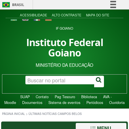
BRASIL
Simplifique!
ACESSIBILIDADE
ALTO CONTRASTE
MAPA DO SITE
Comunica BR
IF GOIANO
Participe
Instituto Federal
Acesso à informação
Goiano
Legislação
Canais
MINISTÉRIO DA EDUCAÇÃO
SUAP
Contato
Pag Tesouro
Biblioteca
AVA -
Moodle
Documentos
Sistema de eventos
Periódicos
Ouvidoria
PÁGINA INICIAL
>
ÚLTIMAS NOTÍCIAS CAMPOS BELOS
MENU