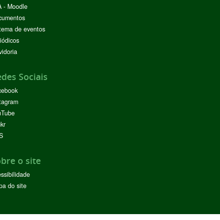
 - Moodle
cumentos
tema de eventos
iódicos
idoria
des Sociais
cebook
tagram
uTube
ckr
S
bre o site
ssibilidade
a do site