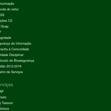
municação
nda do reitor
ASS
ições CS
I/Suap
P
egridade
urança da Informação
nsulta à Comunidade
vidade Disciplinar
tocolo de Biossegurança
stão 2012-2019
etim de Serviços
rviços
AP
ntato
g Tesouro
lioteca