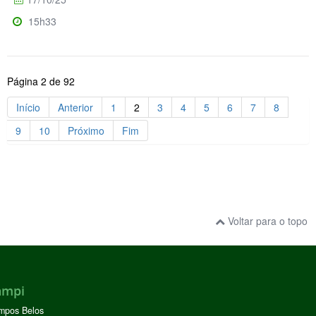
15h33
Página 2 de 92
Início
Anterior
1
2
3
4
5
6
7
8
9
10
Próximo
Fim
Voltar para o topo
ampi
mpos Belos