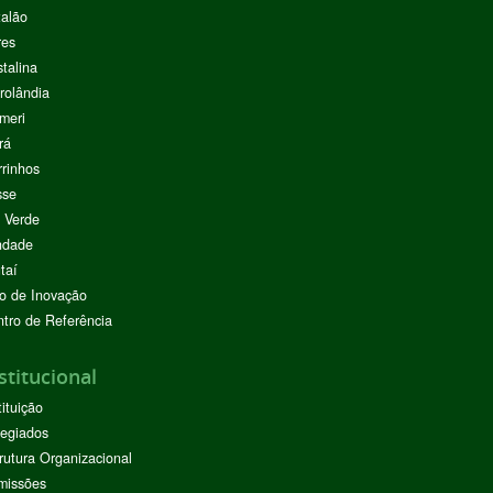
alão
res
stalina
rolândia
meri
rá
rinhos
sse
 Verde
ndade
taí
o de Inovação
tro de Referência
stitucional
tituição
egiados
rutura Organizacional
missões